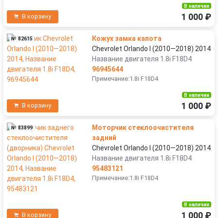
В наличии
1 000 ₽
В корзину
Кожух замка капота
№ 82615
Chevrolet Orlando I (2010—2018) 2014
Название двигателя 1.8i F18D4
96945644
Примечание:1.8i F18D4
В наличии
1 000 ₽
В корзину
Моторчик стеклоочистителя
№ 83899
задний
Chevrolet Orlando I (2010—2018) 2014
Название двигателя 1.8i F18D4
95483121
Примечание:1.8i F18D4
В наличии
1 000 ₽
В корзину