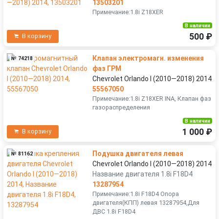
13503201
Примечание:1.8i Z18XER
В наличии
500 ₽
В корзину
Клапан электромагн. изменения
№ 74218
фаз ГРМ
Chevrolet Orlando I (2010—2018) 2014
55567050
Примечание:1.8i Z18XER INA, Клапан фаз
газораспределения
В наличии
1 000 ₽
В корзину
Подушка двигателя левая
№ 81162
Chevrolet Orlando I (2010—2018) 2014
Название двигателя 1.8i F18D4
13287954
Примечание:1.8i F18D4 Опора
двигателя(КПП) левая 13287954,Для
ДВС 1.8i F18D4