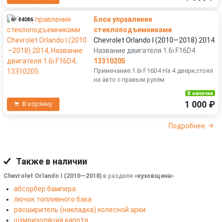
Блок управления
№ 84086
стеклоподъемниками
Chevrolet Orlando I (2010—2018) 2014
Название двигателя 1.6i F16D4
13310205
Примечание:1.6i F16D4 На 4 двери,стоял
на авто с правым рулём
В наличии
1 000 ₽
В корзину
Подробнее
Также в наличии
Chevrolet Orlando I (2010—2018)
в разделе
«кузовщина
»
абсорбер бампера
лючок топливного бака
расширитель (накладка) колесной арки
шумоизоляция капота