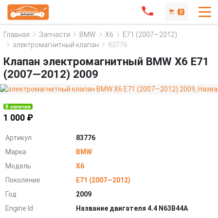
0
Главная
Запчасти
BMW
X6
E71 (2007—2012)
электромагнитный клапан
83776
Клапан электромагнитный BMW X6 E71
(2007—2012) 2009
В наличии
1 000 ₽
Артикул
83776
Марка
BMW
Модель
X6
Поколение
E71 (2007—2012)
Год
2009
Engine Id
Название двигателя 4.4 N63B44A