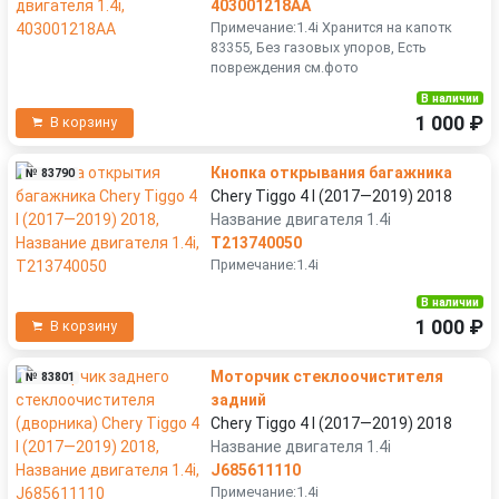
403001218AA
Примечание:1.4i Хранится на капотк
83355, Без газовых упоров, Есть
повреждения см.фото
В наличии
1 000 ₽
В корзину
Кнопка открывания багажника
№ 83790
Chery Tiggo 4 I (2017—2019) 2018
Название двигателя 1.4i
T213740050
Примечание:1.4i
В наличии
1 000 ₽
В корзину
Моторчик стеклоочистителя
№ 83801
задний
Chery Tiggo 4 I (2017—2019) 2018
Название двигателя 1.4i
J685611110
Примечание:1.4i