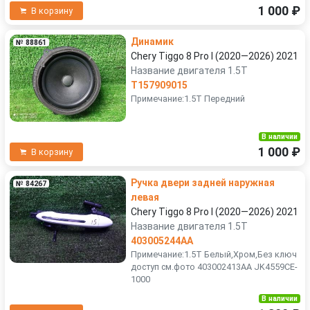
1 000 ₽
В корзину
Динамик
№ 88861
Chery Tiggo 8 Pro I (2020—2026) 2021
Название двигателя 1.5T
T157909015
Примечание:1.5T Передний
В наличии
1 000 ₽
В корзину
Ручка двери задней наружная
№ 84267
левая
Chery Tiggo 8 Pro I (2020—2026) 2021
Название двигателя 1.5T
403005244AA
Примечание:1.5T Белый,Хром,Без ключ
доступ см.фото 403002413AA JK4559CE-
1000
В наличии