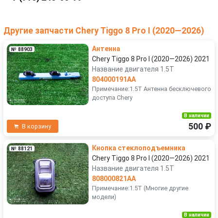
Другие запчасти Chery Tiggo 8 Pro I (2020—2026)
Антенна
№ 88903
Chery Tiggo 8 Pro I (2020—2026) 2021
Название двигателя 1.5T
804000191AA
Примечание:1.5T Антенна бесключевого
доступа Chery
В наличии
500 ₽
В корзину
Кнопка стеклоподъемника
№ 88121
Chery Tiggo 8 Pro I (2020—2026) 2021
Название двигателя 1.5T
808000821AA
Примечание:1.5T (Многие другие
модели)
В наличии