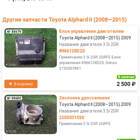
Другие запчасти Toyota Alphard II (2008—2015)
Блок управления двигателем
№ 88679
Toyota Alphard II (2008—2015) 2009
Название двигателя 3.5i 2GR
8966128D20
Примечание:3.5i 2GR 2GRFE Блок
управления 8966128D20, Denso
2753007881
В наличии
2 500 ₽
В корзину
Заслонка дроссельная
№ 88680
Toyota Alphard II (2008—2015) 2009
Название двигателя 3.5i 2GR
2203031030
Примечание:3.5i 2GR 2GRFE