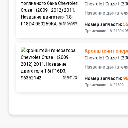
Chevrolet Cruze I (
Название двигателя
№ 56509
Номер запчасти:
5
Примечание:1.8i F18D4 0
Кронштейн генер
Chevrolet Cruze I (
Название двигателя
№ 84172
Номер запчасти:
9
Примечание:1.6i F16D3