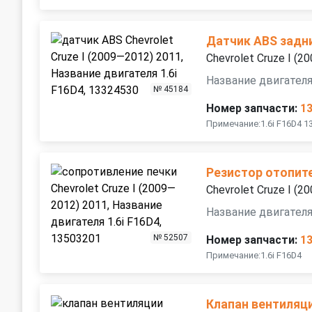
Датчик ABS задн
Chevrolet Cruze I (
Название двигателя
№ 45184
Номер запчасти:
1
Примечание:1.6i F16D4 1
Резистор отопит
Chevrolet Cruze I (
Название двигателя
№ 52507
Номер запчасти:
1
Примечание:1.6i F16D4
Клапан вентиляц