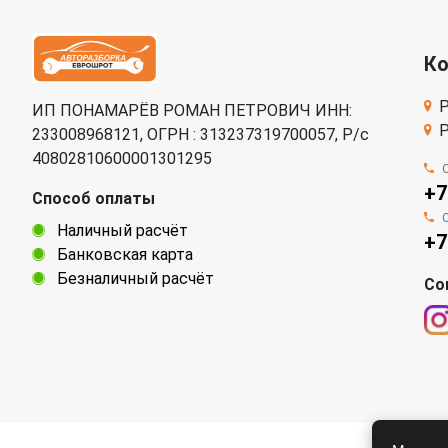
К
Р
ИП ПОНАМАРЁВ РОМАН ПЕТРОВИЧ ИНН:
Р
233008968121, ОГРН : 313237319700057, Р/c
40802810600001301295
+7
Способ оплаты
Наличный расчёт
+7
Банковская карта
Безналичный расчёт
Со