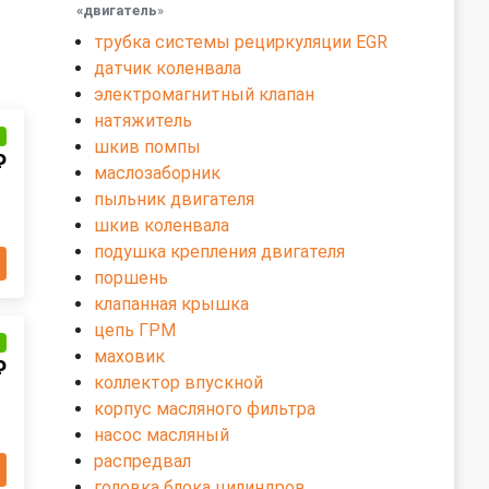
«двигатель
»
трубка системы рециркуляции EGR
датчик коленвала
электромагнитный клапан
натяжитель
и
шкив помпы
₽
маслозаборник
пыльник двигателя
шкив коленвала
подушка крепления двигателя
поршень
клапанная крышка
цепь ГРМ
и
маховик
₽
коллектор впускной
корпус масляного фильтра
насос масляный
распредвал
головка блока цилиндров