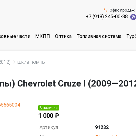
Офис продаж
+7 (918) 245-00-88
зовные части
МКПП
Оптика
Топливная система
Тур
2012)
шкив помпы
ы) Chevrolet Cruze I (2009—201
В наличии
1 000 ₽
Артикул
91232