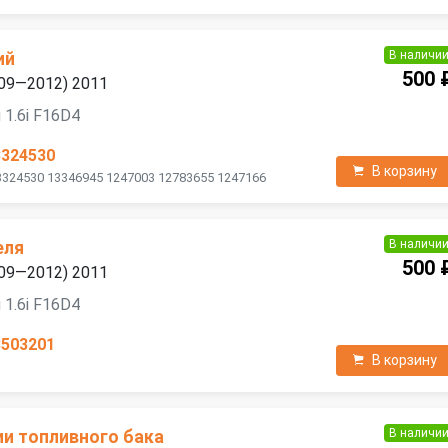
В наличи
ий
500 
2009—2012) 2011
 1.6i F16D4
3324530
В корзину
3324530 13346945 1247003 12783655 1247166
В наличи
еля
500 
2009—2012) 2011
 1.6i F16D4
3503201
В корзину
В наличи
ии топливного бака