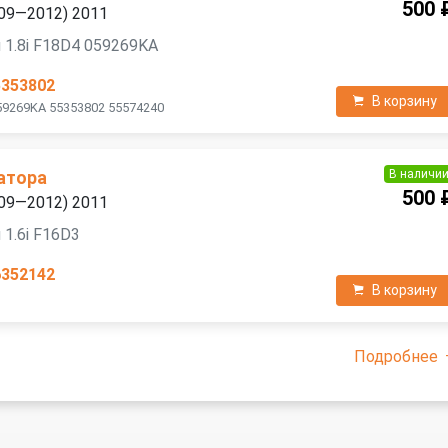
500 
2009—2012) 2011
 1.8i F18D4 059269KA
5353802
В корзину
59269KA 55353802 55574240
В наличи
атора
500 
2009—2012) 2011
 1.6i F16D3
6352142
В корзину
Подробнее