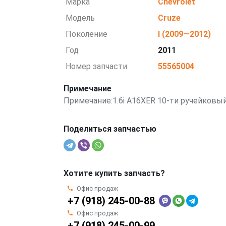
Марка
Chevrolet
Модель
Cruze
Поколение
I (2009—2012)
Год
2011
Номер запчасти
55565004
Примечание
Примечание:1.6i A16XER 10-ти ручейковый
Поделиться запчастью
Хотите купить запчасть?
Офис продаж
+7 (918) 245-00-88
Офис продаж
+7 (918) 245-00-99