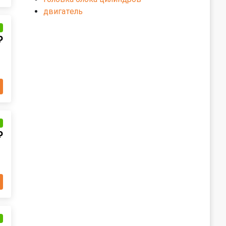
двигатель
и
₽
и
₽
и