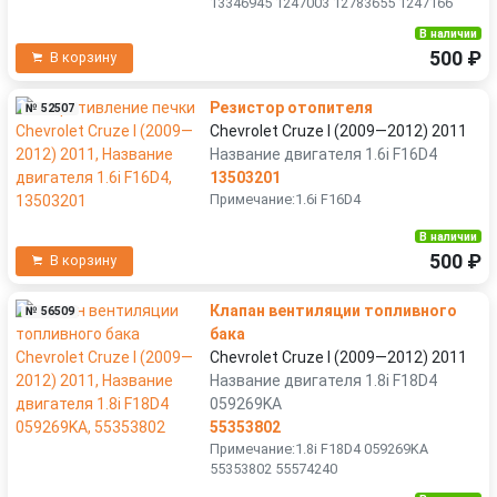
13346945 1247003 12783655 1247166
В наличии
500 ₽
В корзину
Резистор отопителя
№ 52507
Chevrolet Cruze I (2009—2012) 2011
Название двигателя 1.6i F16D4
13503201
Примечание:1.6i F16D4
В наличии
500 ₽
В корзину
Клапан вентиляции топливного
№ 56509
бака
Chevrolet Cruze I (2009—2012) 2011
Название двигателя 1.8i F18D4
059269KA
55353802
Примечание:1.8i F18D4 059269KA
55353802 55574240