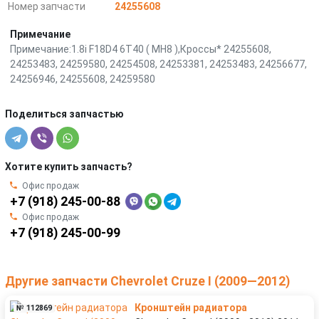
Номер запчасти
24255608
Примечание
Примечание:1.8i F18D4 6T40 ( MH8 ),Кроссы* 24255608,
24253483, 24259580, 24254508, 24253381, 24253483, 24256677,
24256946, 24255608, 24259580
Поделиться запчастью
Хотите купить запчасть?
Офис продаж
+7 (918) 245-00-88
Офис продаж
+7 (918) 245-00-99
Другие запчасти Chevrolet Cruze I (2009—2012)
Кронштейн радиатора
№ 112869