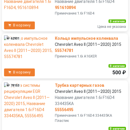
Название двигателя 1.6i F16D4
951610894
Примечание:1.6i F16D4
В наличии
В корзину
Цена не указана
Кольцо импульсное коленвала
№ 62931
Chevrolet Aveo II (2011—2020) 2015
55574781
Примечание:1.6i A16XER
В наличии
500 ₽
В корзину
Трубка картерных газов
№ 78153
Chevrolet Aveo II (2011—2020) 2015
Название двигателя 1.6i F16D4
334435KA
55556495
Примечание:1.6i F16D4 334435KA
Пластик
В наличии