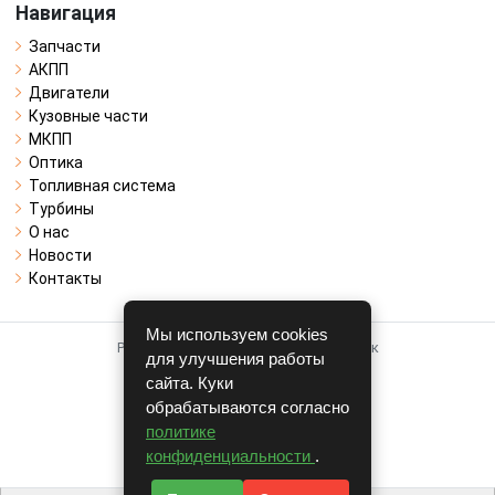
Навигация
Запчасти
АКПП
Двигатели
Кузовные части
МКПП
Оптика
Топливная система
Турбины
О нас
Новости
Контакты
Мы используем cookies
Работает на системе для авторазборок
для улучшения работы
CARRO.
БИЗНЕС
сайта. Куки
обрабатываются согласно
Полная версия
политике
© COPYRIGHT 2026 г.
конфиденциальности
.
v1.1.24