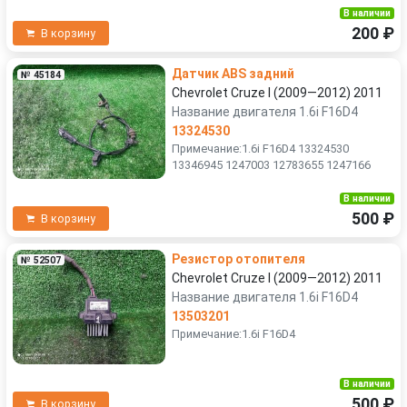
В наличии
200 ₽
В корзину
Датчик ABS задний
№ 45184
Chevrolet Cruze I (2009—2012) 2011
Название двигателя 1.6i F16D4
13324530
Примечание:1.6i F16D4 13324530
13346945 1247003 12783655 1247166
В наличии
500 ₽
В корзину
Резистор отопителя
№ 52507
Chevrolet Cruze I (2009—2012) 2011
Название двигателя 1.6i F16D4
13503201
Примечание:1.6i F16D4
В наличии
500 ₽
В корзину