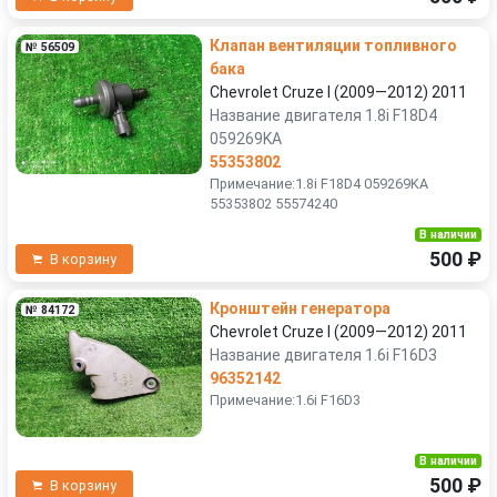
Клапан вентиляции топливного
№ 56509
бака
Chevrolet Cruze I (2009—2012) 2011
Название двигателя 1.8i F18D4
059269KA
55353802
Примечание:1.8i F18D4 059269KA
55353802 55574240
В наличии
500 ₽
В корзину
Кронштейн генератора
№ 84172
Chevrolet Cruze I (2009—2012) 2011
Название двигателя 1.6i F16D3
96352142
Примечание:1.6i F16D3
В наличии
500 ₽
В корзину