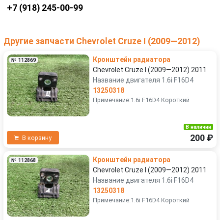
+7 (918) 245-00-99
Другие запчасти Chevrolet Cruze I (2009—2012)
Кронштейн радиатора
№ 112869
Chevrolet Cruze I (2009—2012) 2011
Название двигателя 1.6i F16D4
13250318
Примечание:1.6i F16D4 Короткий
В наличии
200 ₽
В корзину
Кронштейн радиатора
№ 112868
Chevrolet Cruze I (2009—2012) 2011
Название двигателя 1.6i F16D4
13250318
Примечание:1.6i F16D4 Короткий