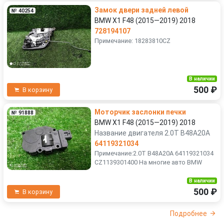
Замок двери задней левой
№ 40254
BMW X1 F48 (2015—2019) 2018
728194107
Примечание: 18283810CZ
В наличии
500 ₽
В корзину
Моторчик заслонки печки
№ 91888
BMW X1 F48 (2015—2019) 2018
Название двигателя 2.0T B48A20A
64119321034
Примечание:2.0T B48A20A 64119321034
CZ1139301400 На многие авто BMW
В наличии
500 ₽
В корзину
Подробнее