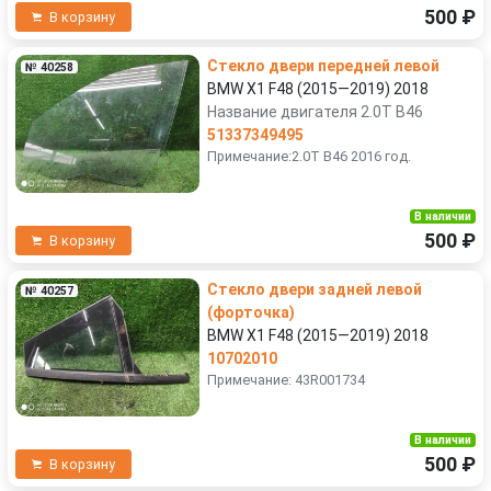
500 ₽
В корзину
Стекло двери передней левой
№ 40258
BMW X1 F48 (2015—2019) 2018
Название двигателя 2.0T B46
51337349495
Примечание:2.0T B46 2016 год.
В наличии
500 ₽
В корзину
Стекло двери задней левой
№ 40257
(форточка)
BMW X1 F48 (2015—2019) 2018
10702010
Примечание: 43R001734
В наличии
500 ₽
В корзину