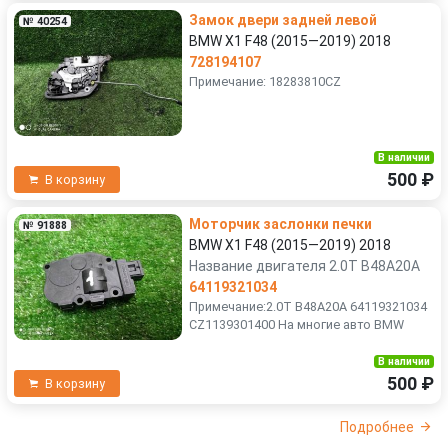
Замок двери задней левой
№ 40254
BMW X1 F48 (2015—2019) 2018
728194107
Примечание: 18283810CZ
В наличии
500 ₽
В корзину
Моторчик заслонки печки
№ 91888
BMW X1 F48 (2015—2019) 2018
Название двигателя 2.0T B48A20A
64119321034
Примечание:2.0T B48A20A 64119321034
CZ1139301400 На многие авто BMW
В наличии
500 ₽
В корзину
Подробнее