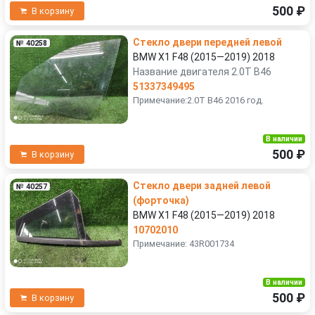
500 ₽
В корзину
Стекло двери передней левой
№ 40258
BMW X1 F48 (2015—2019) 2018
Название двигателя 2.0T B46
51337349495
Примечание:2.0T B46 2016 год.
В наличии
500 ₽
В корзину
Стекло двери задней левой
№ 40257
(форточка)
BMW X1 F48 (2015—2019) 2018
10702010
Примечание: 43R001734
В наличии
500 ₽
В корзину