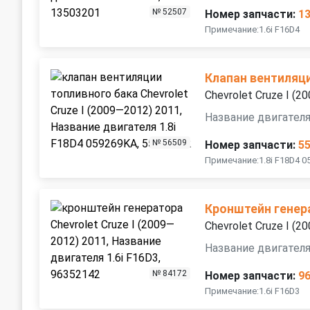
№ 52507
Номер запчасти:
1
Примечание:1.6i F16D4
Клапан вентиляц
Chevrolet Cruze I (
Название двигателя
№ 56509
Номер запчасти:
5
Примечание:1.8i F18D4 0
Кронштейн генер
Chevrolet Cruze I (
Название двигателя
№ 84172
Номер запчасти:
9
Примечание:1.6i F16D3