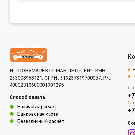
К
Р
ИП ПОНАМАРЁВ РОМАН ПЕТРОВИЧ ИНН:
Р
233008968121, ОГРН : 313237319700057, Р/c
40802810600001301295
+7
Способ оплаты
Наличный расчёт
+7
Банковская карта
Безналичный расчёт
Со