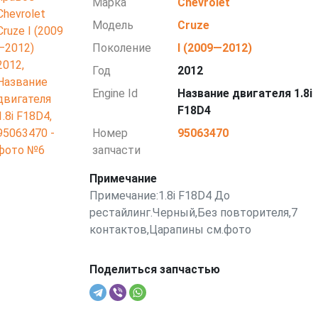
Марка
Chevrolet
Модель
Cruze
Поколение
I (2009—2012)
Год
2012
Engine Id
Название двигателя 1.8i
F18D4
Номер
95063470
запчасти
Примечание
Примечание:1.8i F18D4 До
рестайлинг.Черный,Без повторителя,7
контактов,Царапины см.фото
Поделиться запчастью