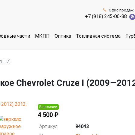
Офис продаж
+7 (918) 245-00-88
зовные части
МКПП
Оптика
Топливная система
Тур
2012)
ое Chevrolet Cruze I (2009—201
В наличии
4 500 ₽
Артикул
94043