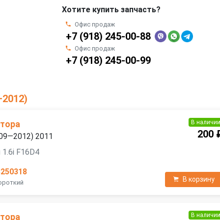
Хотите купить запчасть?
Офис продаж
+7 (918) 245-00-88
Офис продаж
+7 (918) 245-00-99
—2012)
В наличи
атора
200 
2009—2012) 2011
 1.6i F16D4
3250318
В корзину
Короткий
В наличи
атора