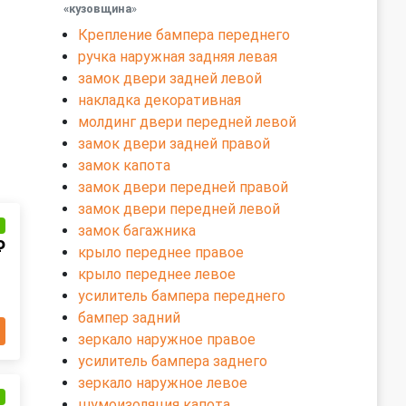
«кузовщина
»
Крепление бампера переднего
ручка наружная задняя левая
замок двери задней левой
накладка декоративная
молдинг двери передней левой
замок двери задней правой
замок капота
замок двери передней правой
замок двери передней левой
и
замок багажника
₽
крыло переднее правое
крыло переднее левое
усилитель бампера переднего
бампер задний
зеркало наружное правое
усилитель бампера заднего
зеркало наружное левое
и
шумоизоляция капота