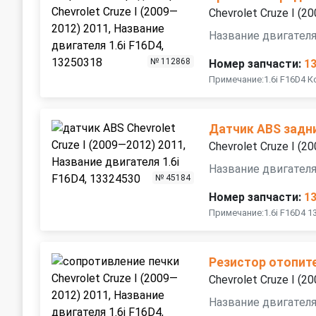
Chevrolet Cruze I (
Название двигателя
№ 112868
Номер запчасти:
1
Примечание:1.6i F16D4 
Датчик ABS задн
Chevrolet Cruze I (
Название двигателя
№ 45184
Номер запчасти:
1
Примечание:1.6i F16D4 1
Резистор отопит
Chevrolet Cruze I (
Название двигателя