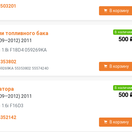
3503201
В корзину
В наличи
ии топливного бака
500 
2009—2012) 2011
 1.8i F18D4 059269KA
5353802
В корзину
59269KA 55353802 55574240
В наличи
атора
500 
2009—2012) 2011
 1.6i F16D3
6352142
В корзину