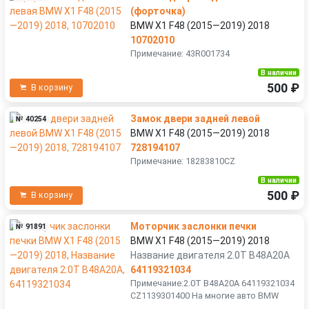
(форточка)
BMW X1 F48 (2015—2019) 2018
10702010
Примечание: 43R001734
В наличии
500 ₽
В корзину
Замок двери задней левой
№ 40254
BMW X1 F48 (2015—2019) 2018
728194107
Примечание: 18283810CZ
В наличии
500 ₽
В корзину
Моторчик заслонки печки
№ 91891
BMW X1 F48 (2015—2019) 2018
Название двигателя 2.0T B48A20A
64119321034
Примечание:2.0T B48A20A 64119321034
CZ1139301400 На многие авто BMW