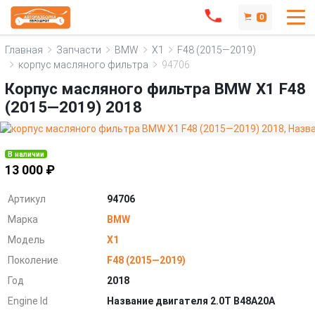
0
Главная
Запчасти
BMW
X1
F48 (2015—2019)
корпус масляного фильтра
94706
Корпус масляного фильтра BMW X1 F48
(2015—2019) 2018
В наличии
13 000 ₽
Артикул
94706
Марка
BMW
Модель
X1
Поколение
F48 (2015—2019)
Год
2018
Engine Id
Название двигателя 2.0T B48A20A