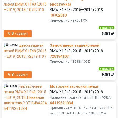
(форточка)
BMW X1 F48 (2015—2019) 2018
10702010
Примечание: 43R001734
В наличии
500 ₽
В корзину
Замок двери задней левой
№ 40254
BMW X1 F48 (2015—2019) 2018
728194107
Примечание: 18283810CZ
В наличии
500 ₽
В корзину
Моторчик заслонки печки
№ 91888
BMW X1 F48 (2015—2019) 2018
Название двигателя 2.0T B48A20A
64119321034
Примечание:2.0T B48A20A 64119321034
CZ1139301400 На многие авто BMW