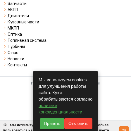
Запчасти
АКПП
Двигатели
Кузовные части
МКПП
Оптика
Топливная система
Турбины
О нас
Новости
Контакты
Мы используем cookies
Работает на системе для авторазборок
для улучшения работы
CARRO.
БИЗНЕС
сайта. Куки
обрабатываются согласно
Полная версия
политике
© COPYRIGHT 2026 г.
конфиденциальности
.
v1.1.24
Принять
Отклонить
🍪
Мы используем файлы cookie, чтобы вам было удобнее
пользоваться нашим сайтом. Используя наш сайт, вы даете
OK