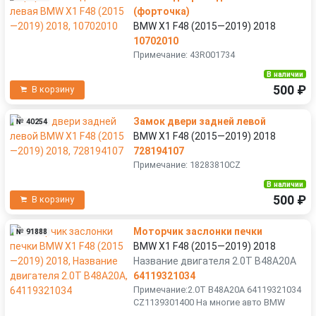
(форточка)
BMW X1 F48 (2015—2019) 2018
10702010
Примечание: 43R001734
В наличии
500 ₽
В корзину
Замок двери задней левой
№ 40254
BMW X1 F48 (2015—2019) 2018
728194107
Примечание: 18283810CZ
В наличии
500 ₽
В корзину
Моторчик заслонки печки
№ 91888
BMW X1 F48 (2015—2019) 2018
Название двигателя 2.0T B48A20A
64119321034
Примечание:2.0T B48A20A 64119321034
CZ1139301400 На многие авто BMW