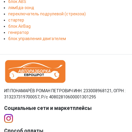
блок ABS
лямбда-зонд
переключатель подрулевой (стрекоза)
стартер
блок AirBag
генератор
блок управления двигателем
ИП ПОНАМАРЁВ РОМАН ПЕТРОВИЧ ИНН: 233008968121, ОГРН :
313237319700057, Р/c 40802810600001301295
Социальные сети и маркетплейсы
Способ оплаты