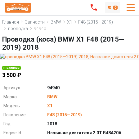
0
Главная
Запчасти
BMW
X1
F48 (2015—2019)
проводка
94940
Проводка (коса) BMW X1 F48 (2015—
2019) 2018
В наличии
3 500 ₽
Артикул
94940
Марка
BMW
Модель
X1
Поколение
F48 (2015—2019)
Год
2018
Engine Id
Название двигателя 2.0T B48A20A