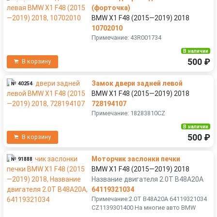
(форточка)
BMW X1 F48 (2015—2019) 2018
10702010
Примечание: 43R001734
В наличии
500 ₽
В корзину
Замок двери задней левой
№ 40254
BMW X1 F48 (2015—2019) 2018
728194107
Примечание: 18283810CZ
В наличии
500 ₽
В корзину
Моторчик заслонки печки
№ 91888
BMW X1 F48 (2015—2019) 2018
Название двигателя 2.0T B48A20A
64119321034
Примечание:2.0T B48A20A 64119321034
CZ1139301400 На многие авто BMW