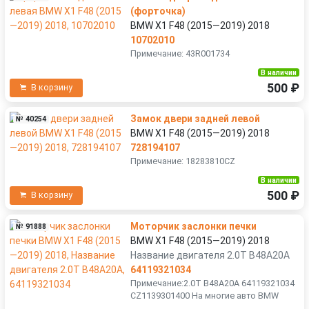
(форточка)
BMW X1 F48 (2015—2019) 2018
10702010
Примечание: 43R001734
В наличии
500 ₽
В корзину
Замок двери задней левой
№ 40254
BMW X1 F48 (2015—2019) 2018
728194107
Примечание: 18283810CZ
В наличии
500 ₽
В корзину
Моторчик заслонки печки
№ 91888
BMW X1 F48 (2015—2019) 2018
Название двигателя 2.0T B48A20A
64119321034
Примечание:2.0T B48A20A 64119321034
CZ1139301400 На многие авто BMW