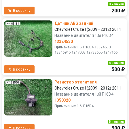
В наличии
200 ₽
В корзину
Датчик ABS задний
№ 45184
Chevrolet Cruze I (2009—2012) 2011
Название двигателя 1.6i F16D4
13324530
Примечание:1.6i F16D4 13324530
13346945 1247003 12783655 1247166
В наличии
500 ₽
В корзину
Резистор отопителя
№ 52507
Chevrolet Cruze I (2009—2012) 2011
Название двигателя 1.6i F16D4
13503201
Примечание:1.6i F16D4
В наличии
500 ₽
В корзину