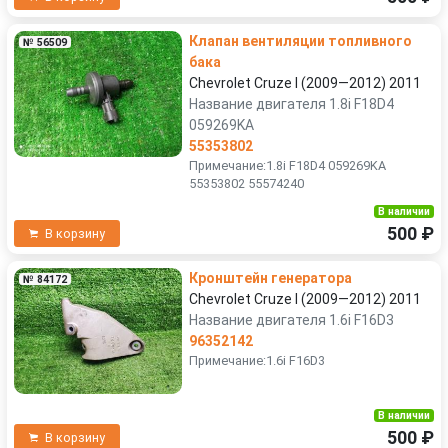
Клапан вентиляции топливного
№ 56509
бака
Chevrolet Cruze I (2009—2012) 2011
Название двигателя 1.8i F18D4
059269KA
55353802
Примечание:1.8i F18D4 059269KA
55353802 55574240
В наличии
500 ₽
В корзину
Кронштейн генератора
№ 84172
Chevrolet Cruze I (2009—2012) 2011
Название двигателя 1.6i F16D3
96352142
Примечание:1.6i F16D3
В наличии
500 ₽
В корзину