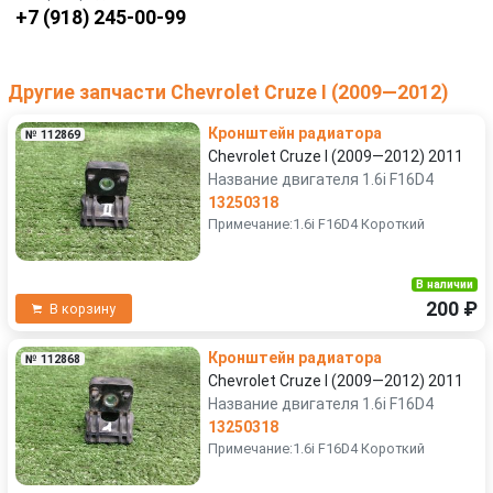
+7 (918) 245-00-99
Другие запчасти Chevrolet Cruze I (2009—2012)
Кронштейн радиатора
№ 112869
Chevrolet Cruze I (2009—2012) 2011
Название двигателя 1.6i F16D4
13250318
Примечание:1.6i F16D4 Короткий
В наличии
200 ₽
В корзину
Кронштейн радиатора
№ 112868
Chevrolet Cruze I (2009—2012) 2011
Название двигателя 1.6i F16D4
13250318
Примечание:1.6i F16D4 Короткий