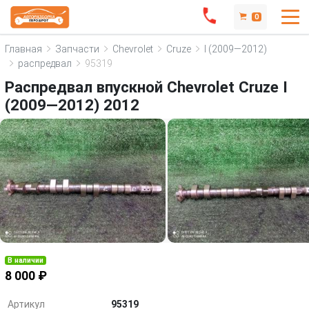
0
Главная
Запчасти
Chevrolet
Cruze
I (2009—2012)
распредвал
95319
Распредвал впускной Chevrolet Cruze I
(2009—2012) 2012
В наличии
8 000 ₽
Артикул
95319