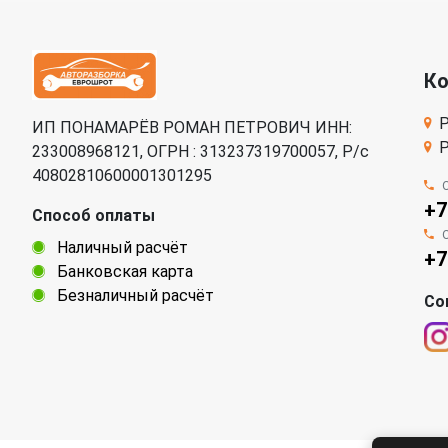
К
Р
ИП ПОНАМАРЁВ РОМАН ПЕТРОВИЧ ИНН:
Р
233008968121, ОГРН : 313237319700057, Р/c
40802810600001301295
+7
Способ оплаты
Наличный расчёт
+7
Банковская карта
Безналичный расчёт
Со