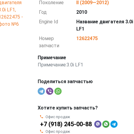
Поколение
II (2009—2012)
Год
2010
Engine Id
Название двигателя 3.0i
LF1
Номер
12622475
запчасти
Примечание
Примечание:3.0i LF1
Поделиться запчастью
Хотите купить запчасть?
Офис продаж
+7 (918) 245-00-88
Офис продаж