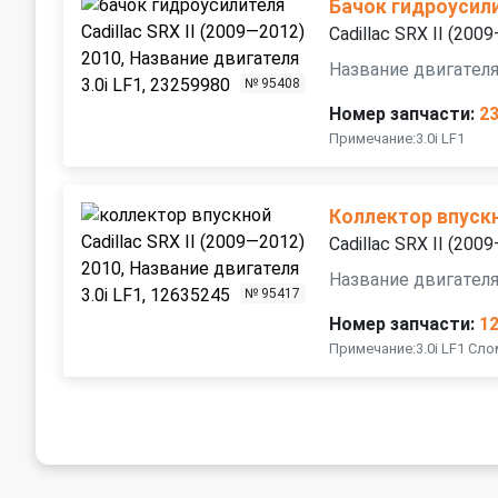
Бачок гидроусил
Cadillac SRX II (200
Название двигателя 
№ 95408
Номер запчасти:
2
Примечание:3.0i LF1
Коллектор впуск
Cadillac SRX II (200
Название двигателя 
№ 95417
Номер запчасти:
1
Примечание:3.0i LF1 Сл