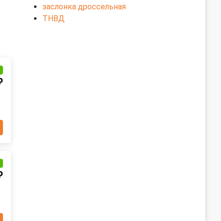
заслонка дроссельная
ТНВД
и
₽
и
₽