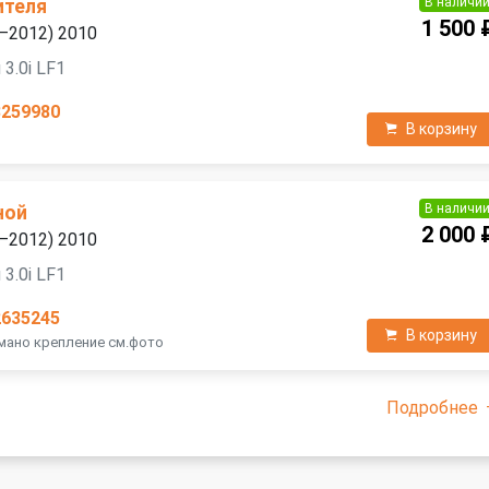
В наличи
ителя
1 500 
9—2012) 2010
3.0i LF1
3259980
В корзину
В наличи
ной
2 000 
9—2012) 2010
3.0i LF1
2635245
В корзину
омано крепление см.фото
Подробнее