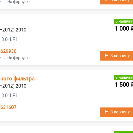
вая. На форсунки
В наличи
1 000 
9—2012) 2010
3.0i LF1
2629930
В корзину
вая. На форсунки
В наличи
ного фильтра
1 500 
9—2012) 2010
3.0i LF1
2631607
В корзину