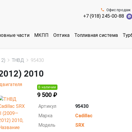
Офис продаж
+7 (918) 245-00-88
зовные части
МКПП
Оптика
Топливная система
Тур
12)
ТНВД
95430
—2012) 2010
В наличии
9 500 ₽
Артикул
95430
Марка
Cadillac
Модель
SRX