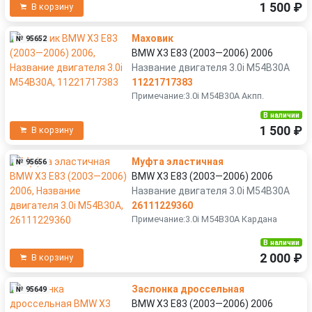
1 500 ₽
В корзину
Маховик
№ 95652
BMW X3 E83 (2003—2006) 2006
Название двигателя 3.0i M54B30A
11221717383
Примечание:3.0i M54B30A Акпп.
В наличии
1 500 ₽
В корзину
Муфта эластичная
№ 95656
BMW X3 E83 (2003—2006) 2006
Название двигателя 3.0i M54B30A
26111229360
Примечание:3.0i M54B30A Кардана
В наличии
2 000 ₽
В корзину
Заслонка дроссельная
№ 95649
BMW X3 E83 (2003—2006) 2006