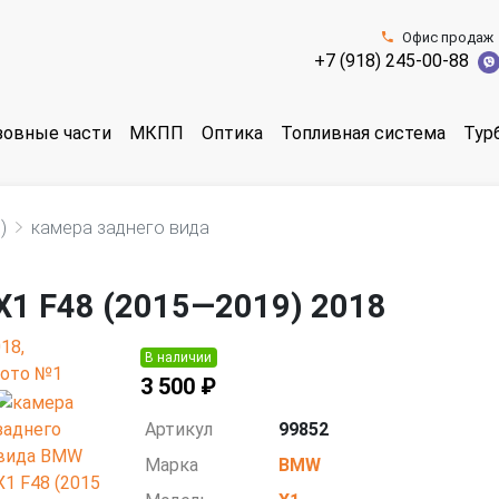
Офис продаж
+7 (918) 245-00-88
зовные части
МКПП
Оптика
Топливная система
Тур
)
камера заднего вида
X1 F48 (2015—2019) 2018
В наличии
3 500 ₽
Артикул
99852
Марка
BMW