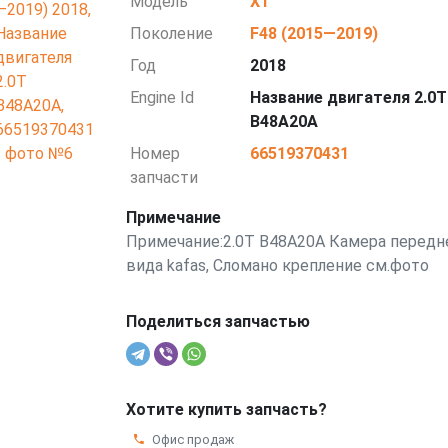
Модель
X1
Поколение
F48 (2015—2019)
Год
2018
Engine Id
Название двигателя 2.0T
B48A20A
Номер
66519370431
запчасти
Примечание
Примечание:2.0T B48A20A Камера передн
вида kafas, Сломано крепление см.фото
Поделиться запчастью
Хотите купить запчасть?
Офис продаж