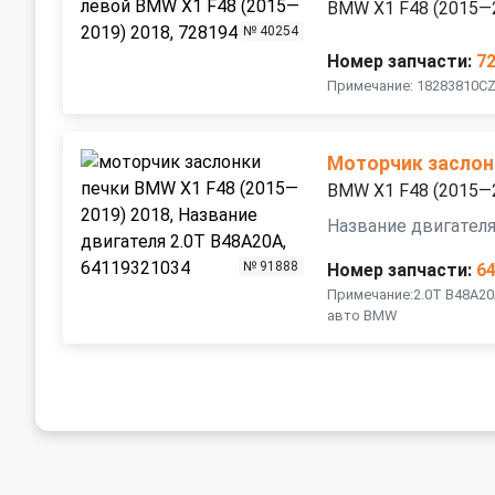
BMW X1 F48 (2015—
№ 40254
Номер запчасти:
7
Примечание: 18283810C
Моторчик заслон
BMW X1 F48 (2015—
Название двигателя
№ 91888
Номер запчасти:
6
Примечание:2.0T B48A20
авто BMW