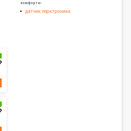
комфорта
»
датчик парктроника
и
₽
и
₽