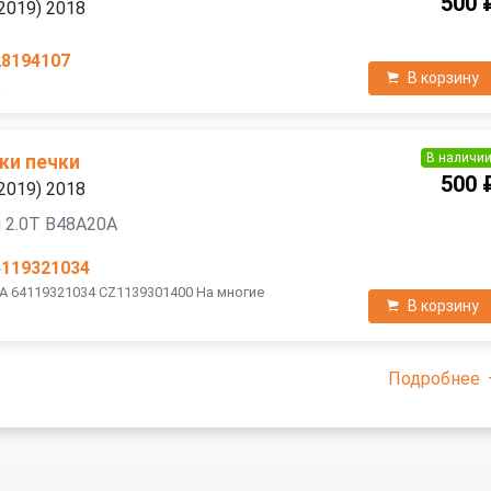
500 
2019) 2018
28194107
В корзину
Z
В наличи
ки печки
500 
2019) 2018
 2.0T B48A20A
4119321034
A 64119321034 CZ1139301400 На многие
В корзину
Подробнее