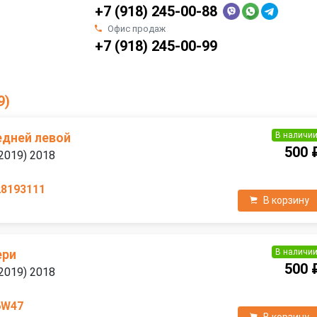
+7 (918) 245-00-88
Офис продаж
+7 (918) 245-00-99
9)
В наличи
едней левой
500 
2019) 2018
28193111
В корзину
В наличи
ери
500 
2019) 2018
6W47