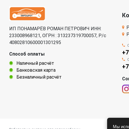
К
Р
ИП ПОНАМАРЁВ РОМАН ПЕТРОВИЧ ИНН:
Р
233008968121, ОГРН : 313237319700057, Р/c
40802810600001301295
+7
Способ оплаты
Наличный расчёт
+7
Банковская карта
Безналичный расчёт
Со
Мы испо