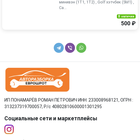
минивэн (1T1, 1T2) , Golf хэтчбек (5M1) ,
Ca...
В наличии
500 ₽
ИП ПОНАМАРЁВ РОМАН ПЕТРОВИЧ ИНН: 233008968121, ОГРН :
313237319700057, Р/c 40802810600001301295
Социальные сети и маркетплейсы