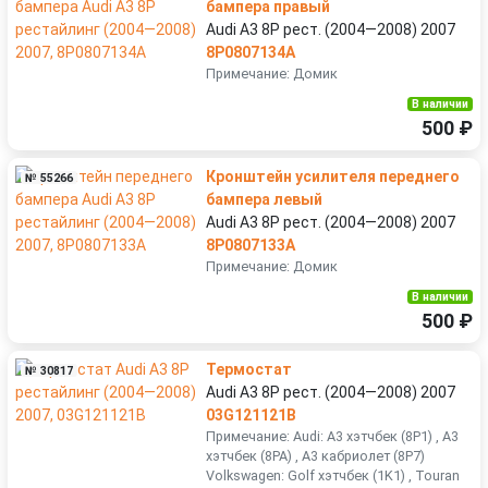
бампера правый
Audi A3 8P рест. (2004—2008) 2007
8P0807134A
Примечание: Домик
В наличии
500 ₽
Кронштейн усилителя переднего
№ 55266
бампера левый
Audi A3 8P рест. (2004—2008) 2007
8P0807133A
Примечание: Домик
В наличии
500 ₽
Термостат
№ 30817
Audi A3 8P рест. (2004—2008) 2007
03G121121B
Примечание: Audi: A3 хэтчбек (8P1) , A3
хэтчбек (8PA) , A3 кабриолет (8P7)
Volkswagen: Golf хэтчбек (1K1) , Touran