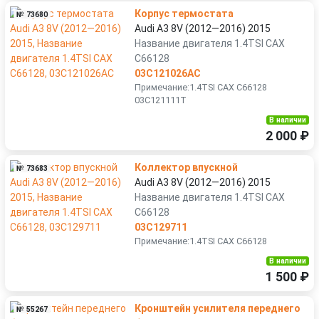
Корпус термостата
№ 73680
Audi A3 8V (2012—2016) 2015
Название двигателя 1.4TSI CAX
C66128
03C121026AC
Примечание:1.4TSI CAX C66128
03C121111T
В наличии
2 000 ₽
Коллектор впускной
№ 73683
Audi A3 8V (2012—2016) 2015
Название двигателя 1.4TSI CAX
C66128
03C129711
Примечание:1.4TSI CAX C66128
В наличии
1 500 ₽
Кронштейн усилителя переднего
№ 55267