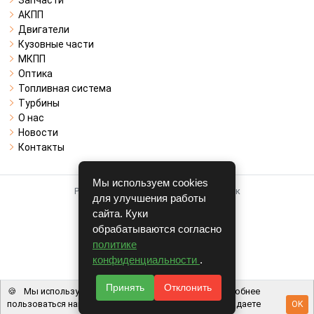
Запчасти
АКПП
Двигатели
Кузовные части
МКПП
Оптика
Топливная система
Турбины
О нас
Новости
Контакты
Мы используем cookies
Работает на системе для авторазборок
для улучшения работы
CARRO.
БИЗНЕС
сайта. Куки
обрабатываются согласно
Полная версия
политике
© COPYRIGHT 2026 г.
конфиденциальности
.
v1.1.24
Принять
Отклонить
🍪
Мы используем файлы cookie, чтобы вам было удобнее
пользоваться нашим сайтом. Используя наш сайт, вы даете
OK