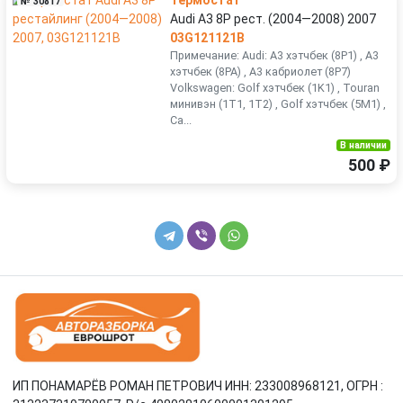
Термостат
№ 30817
Audi A3 8P рест. (2004—2008) 2007
03G121121B
Примечание: Audi: A3 хэтчбек (8P1) , A3
хэтчбек (8PA) , A3 кабриолет (8P7)
Volkswagen: Golf хэтчбек (1K1) , Touran
минивэн (1T1, 1T2) , Golf хэтчбек (5M1) ,
Ca...
В наличии
500 ₽
ИП ПОНАМАРЁВ РОМАН ПЕТРОВИЧ ИНН: 233008968121, ОГРН :