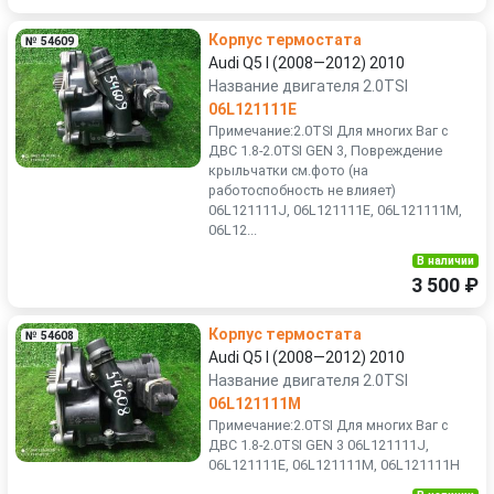
Корпус термостата
№ 54609
Audi Q5 I (2008—2012) 2010
Название двигателя 2.0TSI
06L121111E
Примечание:2.0TSI Для многих Ваг с
ДВС 1.8-2.0TSI GEN 3, Повреждение
крыльчатки см.фото (на
работоспобность не влияет)
06L121111J, 06L121111E, 06L121111M,
06L12...
В наличии
3 500 ₽
Корпус термостата
№ 54608
Audi Q5 I (2008—2012) 2010
Название двигателя 2.0TSI
06L121111M
Примечание:2.0TSI Для многих Ваг с
ДВС 1.8-2.0TSI GEN 3 06L121111J,
06L121111E, 06L121111M, 06L121111H