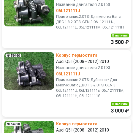
Название двигателя 2.0TSI
06L121111J
Примечание:2.0TSI Для многих Ваг с
ДВС 1.8-2.0TSI GEN 3 06L121111J,
06L121111E, 06L121111M, 06L121111H
В наличии
3 500 ₽
Корпус термостата
№ 59460
Audi Q5 I (2008—2012) 2010
Название двигателя 2.0TSI
06L121111J
Примечание:2.0TSI Дубликат* Для
многих Ваг с ДВС 1.8-2.0TSI GEN 3
06L121111J, 06L121111E, 06L121111M,
06L121111H, 06L121111G
В наличии
3 000 ₽
Корпус термостата
№ 54598
Audi Q5 I (2008—2012) 2010