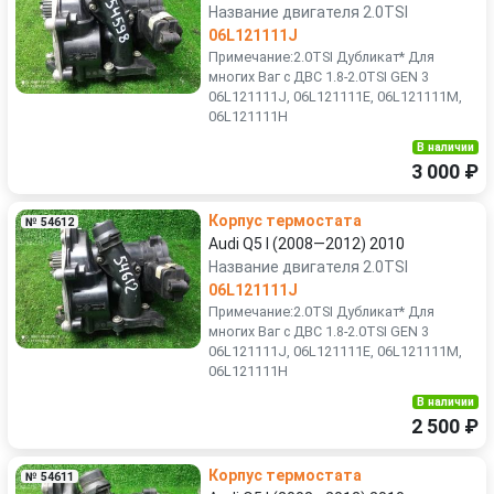
Название двигателя 2.0TSI
06L121111J
Примечание:2.0TSI Дубликат* Для
многих Ваг с ДВС 1.8-2.0TSI GEN 3
06L121111J, 06L121111E, 06L121111M,
06L121111H
В наличии
3 000 ₽
Корпус термостата
№ 54612
Audi Q5 I (2008—2012) 2010
Название двигателя 2.0TSI
06L121111J
Примечание:2.0TSI Дубликат* Для
многих Ваг с ДВС 1.8-2.0TSI GEN 3
06L121111J, 06L121111E, 06L121111M,
06L121111H
В наличии
2 500 ₽
Корпус термостата
№ 54611