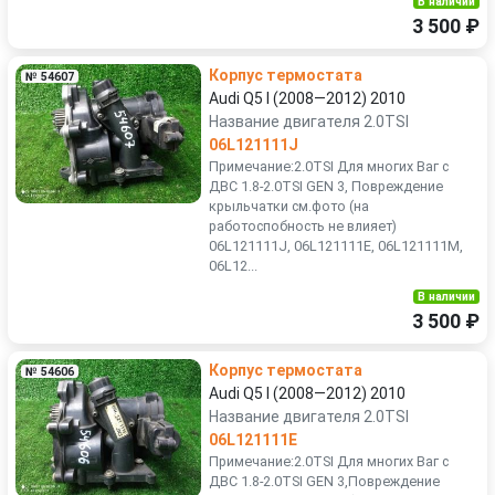
В наличии
3 500 ₽
Корпус термостата
№ 54607
Audi Q5 I (2008—2012) 2010
Название двигателя 2.0TSI
06L121111J
Примечание:2.0TSI Для многих Ваг с
ДВС 1.8-2.0TSI GEN 3, Повреждение
крыльчатки см.фото (на
работоспобность не влияет)
06L121111J, 06L121111E, 06L121111M,
06L12...
В наличии
3 500 ₽
Корпус термостата
№ 54606
Audi Q5 I (2008—2012) 2010
Название двигателя 2.0TSI
06L121111E
Примечание:2.0TSI Для многих Ваг с
ДВС 1.8-2.0TSI GEN 3,Повреждение