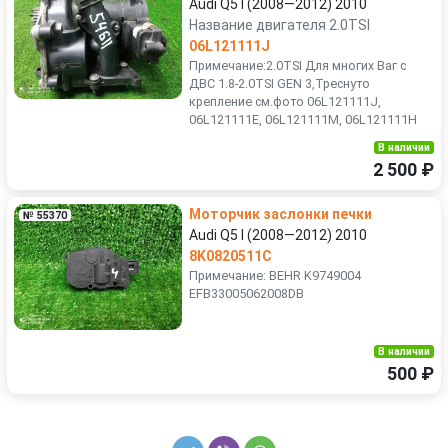
Audi Q5 I (2008—2012) 2010
Название двигателя 2.0TSI
06L121111J
Примечание:2.0TSI Для многих Ваг с
ДВС 1.8-2.0TSI GEN 3,Треснуто
крепление см.фото 06L121111J,
06L121111E, 06L121111M, 06L121111H
В наличии
2 500 ₽
Моторчик заслонки печки
№ 55370
Audi Q5 I (2008—2012) 2010
8K0820511C
Примечание: BEHR K9749004
EFB33005062008DB
В наличии
500 ₽