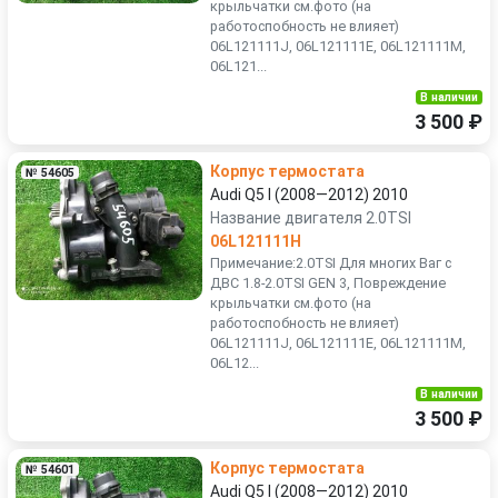
крыльчатки см.фото (на
работоспобность не влияет)
06L121111J, 06L121111E, 06L121111M,
06L121...
В наличии
3 500 ₽
Корпус термостата
№ 54605
Audi Q5 I (2008—2012) 2010
Название двигателя 2.0TSI
06L121111H
Примечание:2.0TSI Для многих Ваг с
ДВС 1.8-2.0TSI GEN 3, Повреждение
крыльчатки см.фото (на
работоспобность не влияет)
06L121111J, 06L121111E, 06L121111M,
06L12...
В наличии
3 500 ₽
Корпус термостата
№ 54601
Audi Q5 I (2008—2012) 2010