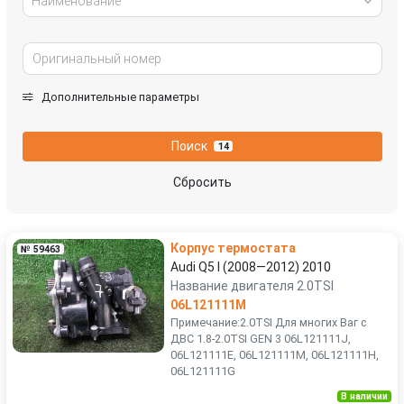
Наименование
Дополнительные параметры
Поиск
14
Сбросить
Корпус термостата
№ 59463
Audi Q5 I (2008—2012) 2010
Название двигателя 2.0TSI
06L121111M
Примечание:2.0TSI Для многих Ваг с
ДВС 1.8-2.0TSI GEN 3 06L121111J,
06L121111E, 06L121111M, 06L121111H,
06L121111G
В наличии