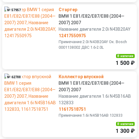
Стартер
№ 57957
BMW 1 E81/E82/E87/E88 (2004—
2007) 2007
Название двигателя 2.0i N43B20AY
12417550975
Примечание:2.0i N43B20AY Ок. Bosch
0001138002 ДВС 1.6-2.0L
В наличии
1 500 ₽
Коллектор впускной
№ 62788
BMW 1 E81/E82/E87/E88 (2004—
2007) 2007
Название двигателя 1.6i N45B16AB
132833
11617518751
Примечание:1.6i N45B16AB 132833
В наличии
1 300 ₽