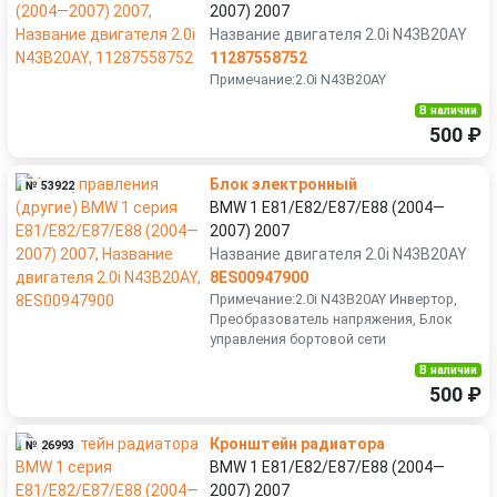
2007) 2007
Название двигателя 2.0i N43B20AY
11287558752
Примечание:2.0i N43B20AY
В наличии
500 ₽
Блок электронный
№ 53922
BMW 1 E81/E82/E87/E88 (2004—
2007) 2007
Название двигателя 2.0i N43B20AY
8ES00947900
Примечание:2.0i N43B20AY Инвертор,
Преобразователь напряжения, Блок
управления бортовой сети
В наличии
500 ₽
Кронштейн радиатора
№ 26993
BMW 1 E81/E82/E87/E88 (2004—
2007) 2007