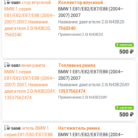
Коллектор впускной
№ 56881
BMW 1 E81/E82/E87/E88 (2004—
2007) 2007
Название двигателя 2.0i N43B20
7560340
Примечание:2.0i N43B20
В наличии
500 ₽
Топливная рампа
№ 56051
BMW 1 E81/E82/E87/E88 (2004—
2007) 2007
Название двигателя 2.0i N43B20AY
13537562474
Примечание:2.0i N43B20AY
В наличии
500 ₽
Натяжитель ремня
№ 56048
BMW 1 E81/E82/E87/E88 (2004—