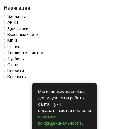
Навигация
Запчасти
АКПП
Двигатели
Кузовные части
МКПП
Оптика
Топливная система
Турбины
О нас
Новости
Контакты
Мы используем cookies
Работает на системе для авторазборок
для улучшения работы
CARRO.
БИЗНЕС
сайта. Куки
обрабатываются согласно
Полная версия
политике
© COPYRIGHT 2026 г.
конфиденциальности
.
v1.1.24