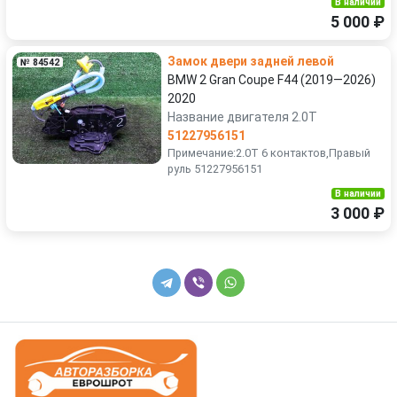
В наличии
5 000 ₽
Замок двери задней левой
№ 84542
BMW 2 Gran Coupe F44 (2019—2026)
2020
Название двигателя 2.0T
51227956151
Примечание:2.0T 6 контактов,Правый
руль 51227956151
В наличии
3 000 ₽