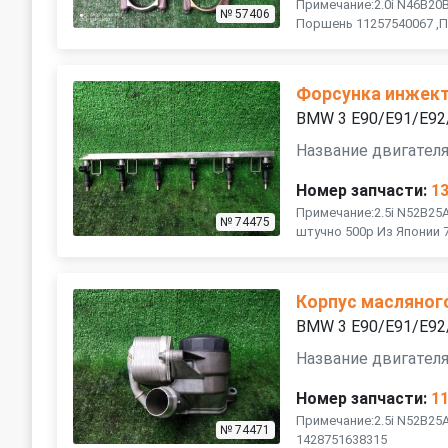
Примечание:2.0i N46B20
№ 57406
Поршень 11257540067 ,П
Форсунка инжект
BMW 3 E90/E91/E92
Название двигателя
Номер запчасти:
1
Примечание:2.5i N52B25
№ 74475
штучно 500р Из Японии 
Корпус масляног
BMW 3 E90/E91/E92
Название двигателя
Номер запчасти:
1
Примечание:2.5i N52B25
№ 74471
1428751638315