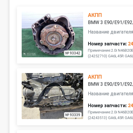
АКПП
BMW 3 E90/E91/E92/
Название двигателя
Номер запчасти:
2
Примечание:2.0i N46B20
№ 93342
(24252710) GA6L45R GA6L
АКПП
BMW 3 E90/E91/E92/
Название двигателя
Номер запчасти:
2
Примечание:2.0i N46B20
№ 93339
(24243513) GA6L45R GA6L