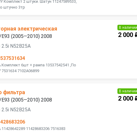
BY Комплект 2 штуки. Шатун 11247589533,
о штучно 3тр
В наличи
орная электрическая
2 000 
/E93 (2005—2010) 2008
 2.5i N52B25A
3537531634
A Комплект 6шт + рампа 13537542541 ,По
7 7531634 7102A06899
В наличи
о фильтра
2 000 
/E93 (2005—2010) 2008
 2.5i N52B25A
1428683206
A 11428642289 11428683206 7516383