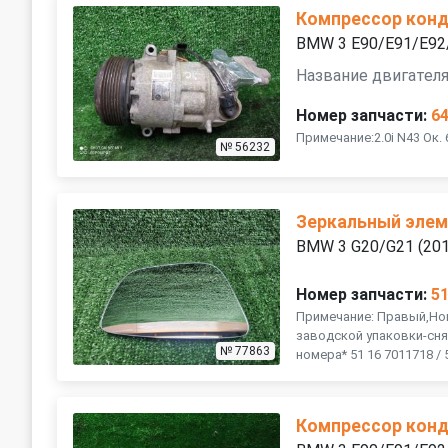
Компрессор кон
BMW 3 E90/E91/E92
Название двигателя 
Номер запчасти:
6
Примечание:2.0i N43 Ок.
№ 56232
Зеркальный элем
BMW 3 G20/G21 (20
Номер запчасти:
5
Примечание: Правый,Но
заводской упаковки-сня
№ 77863
номера* 51 16 7011718 / 5
Компрессор кон