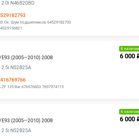
 2.0i N46B20BD
4529182793
BD Ок. Шум подшипников 64529182793
64529156821
В наличи
6 000 
/E93 (2005—2010) 2008
 2.5i N52B25A
2416769766
 ZF 135 Bar 676976603 7697974115
В наличи
6 000 
/E93 (2005—2010) 2008
 2.5i N52B25A