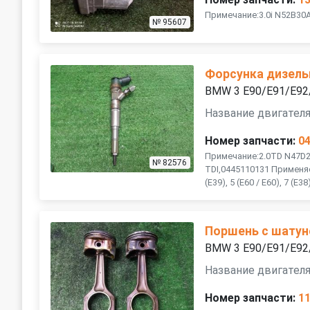
Примечание:3.0i N52B30
№ 95607
Форсунка дизель
BMW 3 E90/E91/E92
Название двигател
Номер запчасти:
0
Примечание:2.0TD N47D20
№ 82576
TDI,0445110131 Применяемо
(E39), 5 (E60 / E60), 7 (E38)
Поршень с шату
BMW 3 E90/E91/E92
Название двигателя
Номер запчасти:
1