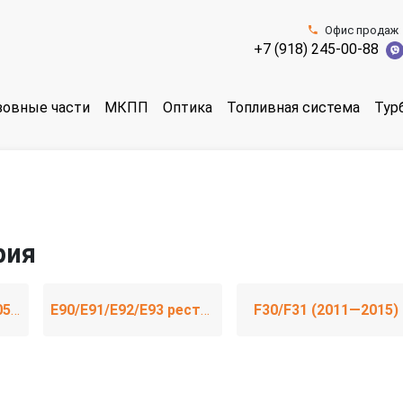
Офис продаж
+7 (918) 245-00-88
зовные части
МКПП
Оптика
Топливная система
Тур
рия
E90/E91/E92/E93 (2005—2010)
E90/E91/E92/E93 рестайлинг (2008—2013)
F30/F31 (2011—2015)