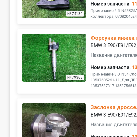
Номер запчасти:
1
Примечание:2.5i N52B25
№ 74130
коллектора, 0708204524
Форсунка инжект
BMW 3 E90/E91/E92
Название двигателя 
Номер запчасти:
1
Примечание:3.0i N54 Сл
№ 79363
13537585261-11 ,Для ДВ
13537537317 13537565138
Заслонка дроссе
BMW 3 E90/E91/E92
Название двигателя
Номер запчасти:
1