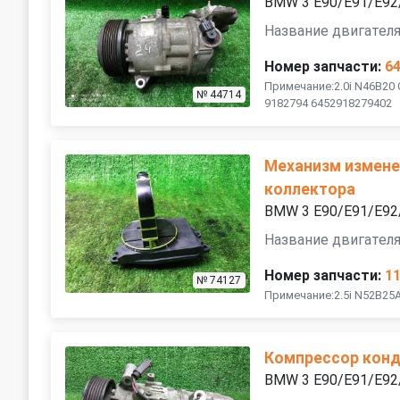
BMW 3 E90/E91/E92
Название двигателя
Номер запчасти:
6
Примечание:2.0i N46B20
№ 44714
9182794 6452918279402
Механизм измене
коллектора
BMW 3 E90/E91/E92
Название двигателя
Номер запчасти:
1
№ 74127
Примечание:2.5i N52B25
Компрессор кон
BMW 3 E90/E91/E92