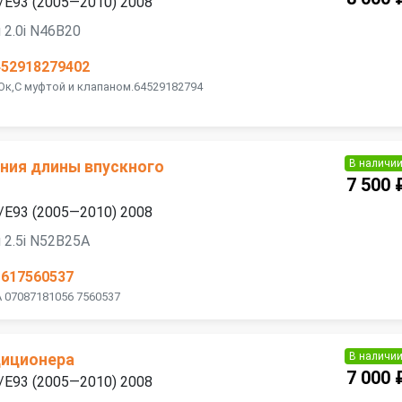
/E93 (2005—2010) 2008
 2.0i N46B20
452918279402
 Ок,С муфтой и клапаном.64529182794
В наличи
ния длины впускного
7 500 
/E93 (2005—2010) 2008
 2.5i N52B25A
1617560537
A 07087181056 7560537
В наличи
диционера
7 000 
/E93 (2005—2010) 2008