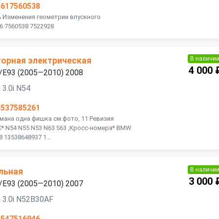
1617560538
A Изменения геометрии впускного
6 7560538 7522928
В наличи
орная электрическая
4 000 
/E93 (2005—2010) 2008
3.0i N54
3537585261
омана одна фишка см.фото, 11 Ревизия
С* N54 N55 N53 N63 S63 ,Кросс-номера* BMW
 13538648937 1...
В наличи
льная
3 000 
/E93 (2005—2010) 2007
 3.0i N52B30AF
3547516946