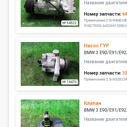
Название двигателя
Номер запчасти:
6
Примечание:2.0i N46B20
№ 54522
918279302 64526915380 
Насос ГУР
BMW 3 E90/E91/E92
Название двигателя
Номер запчасти:
3
Примечание:2.5i N52B25A
№ 74470
Клапан
BMW 3 E90/E91/E92
Название двигателя