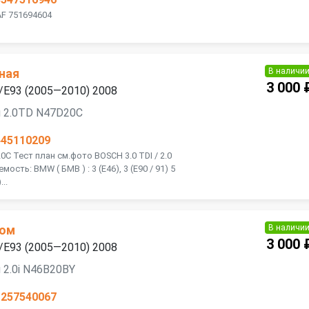
AF 751694604
В наличи
ная
3 000 
/E93 (2005—2010) 2008
я 2.0TD N47D20C
445110209
C Тест план см.фото BOSCH 3.0 TDI / 2.0
сть: BMW ( БМВ ) : 3 (E46), 3 (E90 / 91) 5
...
В наличи
ном
3 000 
/E93 (2005—2010) 2008
 2.0i N46B20BY
1257540067