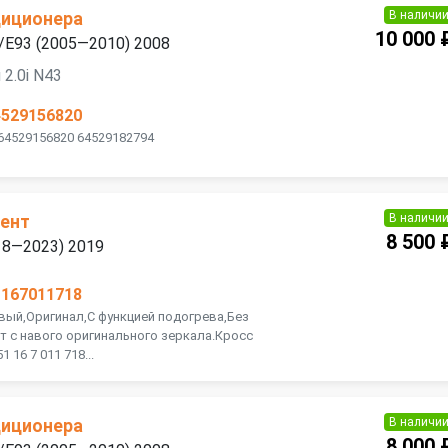
В наличи
диционера
10 000 
/E93 (2005—2010) 2008
2.0i N43
4529156820
 64529156820 64529182794
В наличи
ент
8 500 
18—2023) 2019
1167011718
вый,Оригинал,С функцией подогрева,Без
т с навого оригинального зеркала.Кросс
1 16 7 011 718...
В наличи
диционера
8 000 