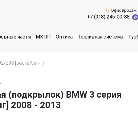
Офис продаж
+7 (918) 245-00-88
зовные части
МКПП
Оптика
Топливная система
Тур
2/E93 [рестайлинг]
»
ая (подкрылок) BMW 3 серия
г] 2008 - 2013