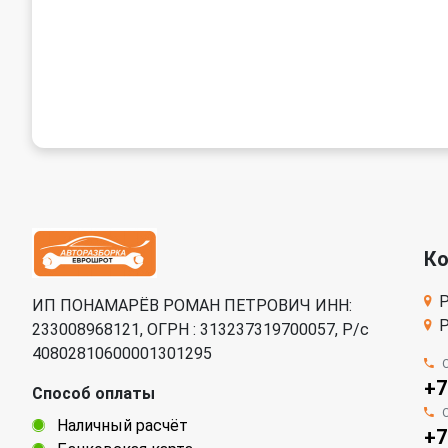
К
Р
ИП ПОНАМАРЁВ РОМАН ПЕТРОВИЧ ИНН:
Р
233008968121, ОГРН : 313237319700057, Р/c
40802810600001301295
+7
Способ оплаты
Наличный расчёт
+7