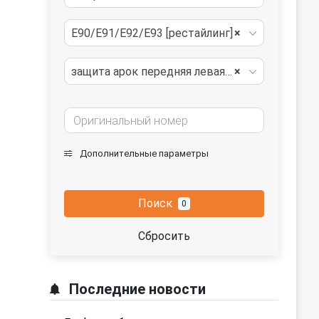
E90/E91/E92/E93 [рестайлинг]
×
защита арок передняя левая (подкрылок)
×
Дополнительные параметры
Поиск
0
Сбросить
Последние новости