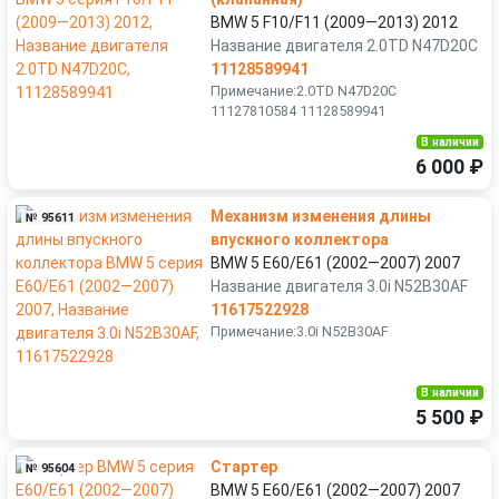
BMW 5 F10/F11 (2009—2013) 2012
Название двигателя 2.0TD N47D20C
11128589941
Примечание:2.0TD N47D20C
11127810584 11128589941
В наличии
6 000 ₽
Механизм изменения длины
№ 95611
впускного коллектора
BMW 5 E60/E61 (2002—2007) 2007
Название двигателя 3.0i N52B30AF
11617522928
Примечание:3.0i N52B30AF
В наличии
5 500 ₽
Стартер
№ 95604
BMW 5 E60/E61 (2002—2007) 2007