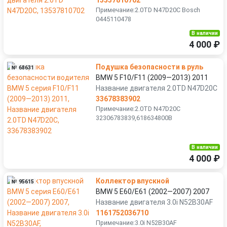
13537810702
Примечание:2.0TD N47D20C Bosch
0445110478
В наличии
4 000 ₽
Подушка безопасности в руль
№ 68631
BMW 5 F10/F11 (2009—2013) 2011
Название двигателя 2.0TD N47D20C
33678383902
Примечание:2.0TD N47D20C
32306783839,618634800В
В наличии
4 000 ₽
Коллектор впускной
№ 95615
BMW 5 E60/E61 (2002—2007) 2007
Название двигателя 3.0i N52B30AF
1161752036710
Примечание:3.0i N52B30AF