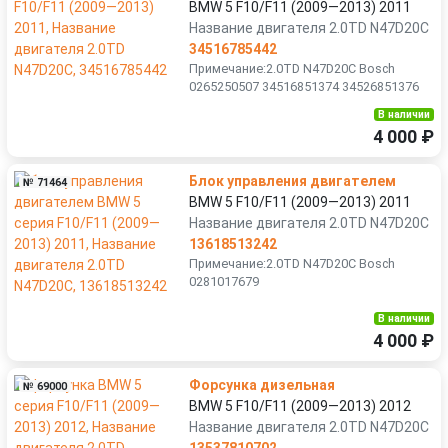
BMW 5 F10/F11 (2009—2013) 2011
Название двигателя 2.0TD N47D20C
34516785442
Примечание:2.0TD N47D20C Bosch
0265250507 34516851374 34526851376
В наличии
4 000 ₽
Блок управления двигателем
№ 71464
BMW 5 F10/F11 (2009—2013) 2011
Название двигателя 2.0TD N47D20C
13618513242
Примечание:2.0TD N47D20C Bosch
0281017679
В наличии
4 000 ₽
Форсунка дизельная
№ 69000
BMW 5 F10/F11 (2009—2013) 2012
Название двигателя 2.0TD N47D20C