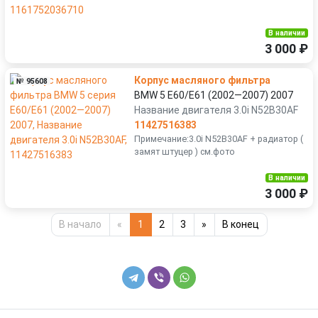
В наличии
3 000 ₽
Корпус масляного фильтра
№ 95608
BMW 5 E60/E61 (2002—2007) 2007
Название двигателя 3.0i N52B30AF
11427516383
Примечание:3.0i N52B30AF + радиатор (
замят штуцер ) см.фото
В наличии
3 000 ₽
В начало
«
1
2
3
»
В конец