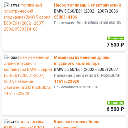
Насос топливный электрический
№ 77769
BMW 5 E60/E61 (2002—2007) 2006
0580314106
Примечание: Bosch 0580314106 688153
В наличии
7 500 ₽
Механизм изменения длины
№ 95610
впускного коллектора
BMW 5 E60/E61 (2002—2007) 2007
Название двигателя 3.0i N52B30AF
11617522929
Примечание:3.0i N52B30AF
В наличии
6 500 ₽
Крышка головки блока
№ 74759
(клапанная)