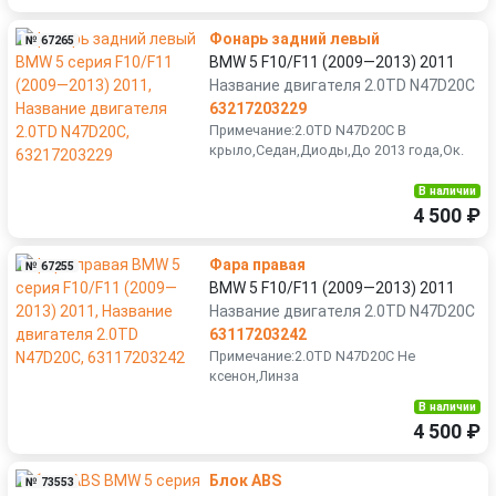
Фонарь задний левый
№ 67265
BMW 5 F10/F11 (2009—2013) 2011
Название двигателя 2.0TD N47D20C
63217203229
Примечание:2.0TD N47D20C В
крыло,Седан,Диоды,До 2013 года,Ок.
В наличии
4 500 ₽
Фара правая
№ 67255
BMW 5 F10/F11 (2009—2013) 2011
Название двигателя 2.0TD N47D20C
63117203242
Примечание:2.0TD N47D20C Не
ксенон,Линза
В наличии
4 500 ₽
Блок ABS
№ 73553