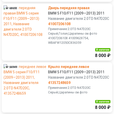
Дверь передняя правая
№ 68693
BMW 5 F10/F11 (2009—2013) 2011
Название двигателя 2.0TD N47D20C
41007206108
Примечание:2.0TD N47D20C
Серый,Голая,Царапины см.фото
41007206108 41009628754,
WBAFW12050C836359
В наличии
8 000 ₽
Крыло переднее левое
№ 66949
BMW 5 F10/F11 (2009—2013) 2011
Название двигателя 2.0TD N47D20C
41357248659
Примечание:2.0TD N47D20C
Серый,Царапины см.фото
В наличии
8 000 ₽