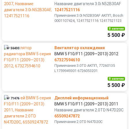
Название двигателя 3.0i N52B30AF
12417521116
Примечание:3.0i N52B30AF АКПП, Bosch
0001107424, 12417521116 12417521123
В наличии
5 500 ₽
Вентилятор охлаждения
№ 56430
BMW 5 F10/F11 (2009—2013) 2012
67327594610
Примечание:3.0TD АКПП, 77260135
L1759949301 6726053201
В наличии
5 500 ₽
Дисплей информационный
№ 71476
BMW 5 F10/F11 (2009—2013) 2011
Название двигателя 2.0TD N47D20C
65509247872
Примечание:2.0TD N47D20C