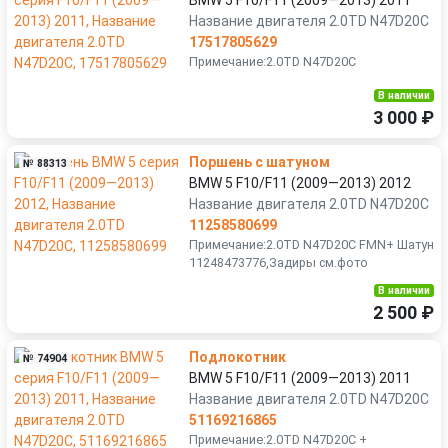
BMW 5 F10/F11 (2009—2013) 2011
Название двигателя 2.0TD N47D20C
17517805629
Примечание:2.0TD N47D20C
В наличии
3 000 ₽
Поршень с шатуном
№ 88313
BMW 5 F10/F11 (2009—2013) 2012
Название двигателя 2.0TD N47D20C
11258580699
Примечание:2.0TD N47D20C FMN+ Шатун
11248473776,Задиры см.фото
В наличии
2 500 ₽
Подлокотник
№ 74904
BMW 5 F10/F11 (2009—2013) 2011
Название двигателя 2.0TD N47D20C
51169216865
Примечание:2.0TD N47D20C +