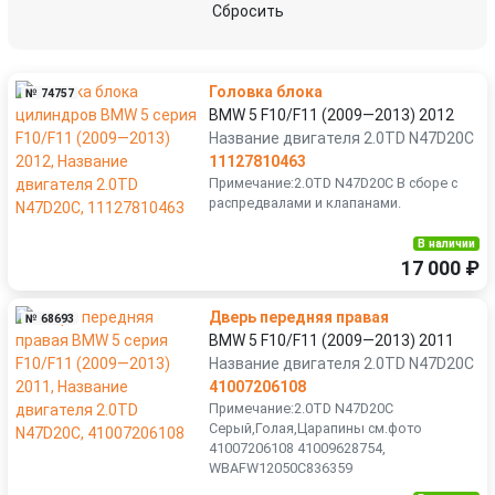
Сбросить
Головка блока
№ 74757
BMW 5 F10/F11 (2009—2013) 2012
Название двигателя 2.0TD N47D20C
11127810463
Примечание:2.0TD N47D20C В сборе с
распредвалами и клапанами.
В наличии
17 000 ₽
Дверь передняя правая
№ 68693
BMW 5 F10/F11 (2009—2013) 2011
Название двигателя 2.0TD N47D20C
41007206108
Примечание:2.0TD N47D20C
Серый,Голая,Царапины см.фото
41007206108 41009628754,
WBAFW12050C836359