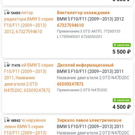
Вентилятор охлаждения
№ 56430
BMW 5 F10/F11 (2009—2013) 2012
67327594610
Примечание:3.0TD АКПП, 77260135
L1759949301 6726053201
В наличии
5 500 ₽
Дисплей информационный
№ 71476
BMW 5 F10/F11 (2009—2013) 2011
Название двигателя 2.0TD N47D20C
65509247872
Примечание:2.0TD N47D20C
В наличии
4 500 ₽
Зеркало левое электрическое
№ 68842
BMW 5 F10/F11 (2009—2013) 2011
Название двигателя 2.0TD N47D20C