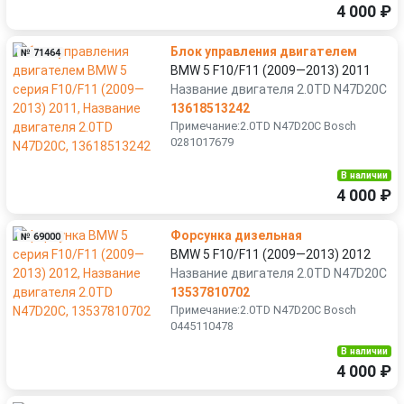
4 000 ₽
Блок управления двигателем
№ 71464
BMW 5 F10/F11 (2009—2013) 2011
Название двигателя 2.0TD N47D20C
13618513242
Примечание:2.0TD N47D20C Bosch
0281017679
В наличии
4 000 ₽
Форсунка дизельная
№ 69000
BMW 5 F10/F11 (2009—2013) 2012
Название двигателя 2.0TD N47D20C
13537810702
Примечание:2.0TD N47D20C Bosch
0445110478
В наличии
4 000 ₽