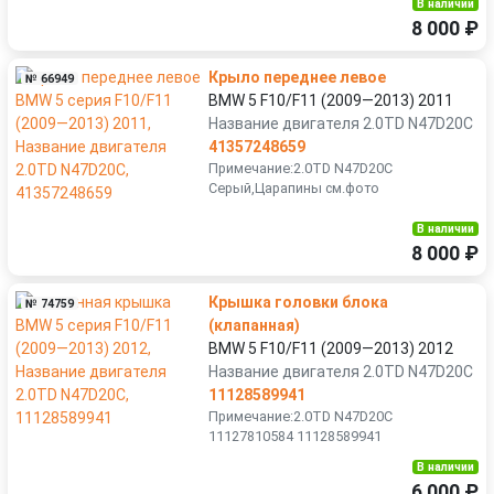
В наличии
8 000 ₽
Крыло переднее левое
№ 66949
BMW 5 F10/F11 (2009—2013) 2011
Название двигателя 2.0TD N47D20C
41357248659
Примечание:2.0TD N47D20C
Серый,Царапины см.фото
В наличии
8 000 ₽
Крышка головки блока
№ 74759
(клапанная)
BMW 5 F10/F11 (2009—2013) 2012
Название двигателя 2.0TD N47D20C
11128589941
Примечание:2.0TD N47D20C
11127810584 11128589941
В наличии
6 000 ₽