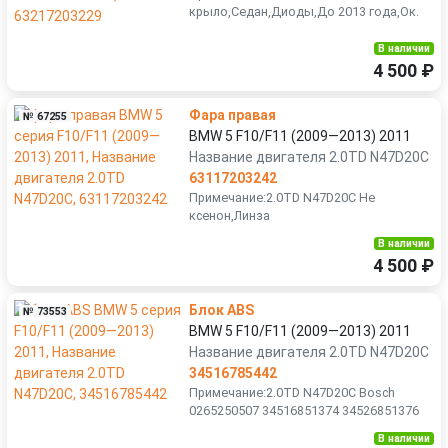
крыло,Седан,Диоды,До 2013 года,Ок.
В наличии
4 500 ₽
Фара правая
№ 67255
BMW 5 F10/F11 (2009—2013) 2011
Название двигателя 2.0TD N47D20C
63117203242
Примечание:2.0TD N47D20C Не
ксенон,Линза
В наличии
4 500 ₽
Блок ABS
№ 73553
BMW 5 F10/F11 (2009—2013) 2011
Название двигателя 2.0TD N47D20C
34516785442
Примечание:2.0TD N47D20C Bosch
0265250507 34516851374 34526851376
В наличии