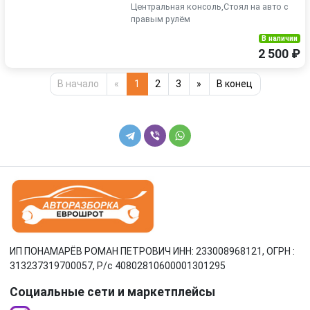
Центральная консоль,Стоял на авто с
правым рулём
В наличии
2 500 ₽
В начало
«
1
2
3
»
В конец
ИП ПОНАМАРЁВ РОМАН ПЕТРОВИЧ ИНН: 233008968121, ОГРН :
313237319700057, Р/c 40802810600001301295
Социальные сети и маркетплейсы