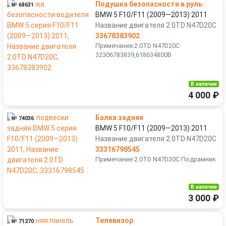
Подушка безопасности в руль
№ 68631
BMW 5 F10/F11 (2009—2013) 2011
Название двигателя 2.0TD N47D20C
33678383902
Примечание:2.0TD N47D20C
32306783839,618634800В
В наличии
4 000 ₽
Балка задняя
№ 74036
BMW 5 F10/F11 (2009—2013) 2011
Название двигателя 2.0TD N47D20C
33316798545
Примечание:2.0TD N47D20C Подрамник
В наличии
3 000 ₽
Телевизор
№ 71270