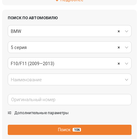
система охлаждения
стекла
стеклоочистители
топливная система
ПОИСК ПО АВТОМОБИЛЮ
BMW
×
тормозная система
трансмиссия
5 серия
×
электрика
F10/F11 (2009—2013)
×
Наименование
Дополнительные параметры
Поиск
106