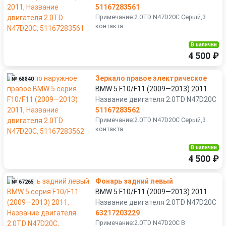
51167283561
Примечание:2.0TD N47D20C Серый,3
контакта
В наличии
4 500 ₽
Зеркало правое электрическое
№ 68840
BMW 5 F10/F11 (2009—2013) 2011
Название двигателя 2.0TD N47D20C
51167283562
Примечание:2.0TD N47D20C Серый,3
контакта
В наличии
4 500 ₽
Фонарь задний левый
№ 67265
BMW 5 F10/F11 (2009—2013) 2011
Название двигателя 2.0TD N47D20C
63217203229
Примечание:2.0TD N47D20C В