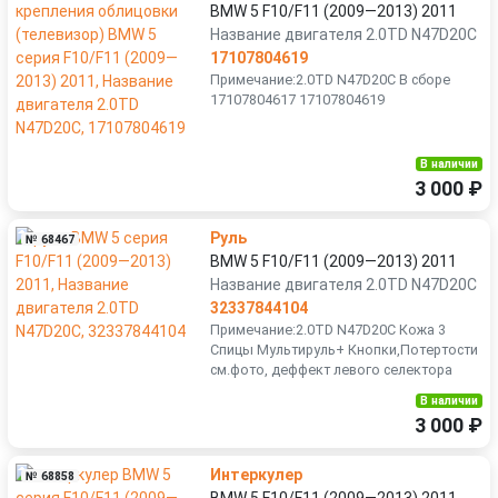
BMW 5 F10/F11 (2009—2013) 2011
Название двигателя 2.0TD N47D20C
17107804619
Примечание:2.0TD N47D20C В сборе
17107804617 17107804619
В наличии
3 000 ₽
Руль
№ 68467
BMW 5 F10/F11 (2009—2013) 2011
Название двигателя 2.0TD N47D20C
32337844104
Примечание:2.0TD N47D20C Кожа 3
Спицы Мультируль+ Кнопки,Потертости
см.фото, деффект левого селектора
В наличии
3 000 ₽
Интеркулер
№ 68858