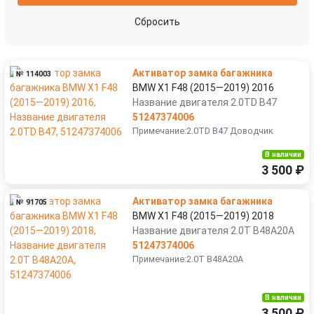
полка аккумулятора
расширитель (накладка) колесной арки
Сбросить
решетка радиатора
ручка наружная задняя левая
Активатор замка багажника
№ 114003
ручка наружная задняя правая
ручка наружная передняя левая
BMW X1 F48 (2015—2019) 2016
Название двигателя 2.0TD B47
51247374006
усилитель бампера заднего
усилитель бампера переднего
Примечание:2.0TD B47 Доводчик
шумоизоляция капота
В наличии
3 500 ₽
Активатор замка багажника
№ 91705
BMW X1 F48 (2015—2019) 2018
Название двигателя 2.0T B48A20A
51247374006
Примечание:2.0T B48A20A
В наличии
3 500 ₽