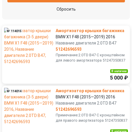
полка аккумулятора
расширитель (накладка) колесной арки
Сбросить
решетка радиатора
ручка наружная задняя левая
Амортизатор крышки багажника
№ 114015
ручка наружная задняя правая
ручка наружная передняя левая
BMW X1 F48 (2015—2019) 2016
Название двигателя 2.0TD B47
51242696593
усилитель бампера заднего
усилитель бампера переднего
Примечание:2.0TD B47 С кронштейном
для левого амортизатора 51247350837
шумоизоляция капота
В наличии
5 000 ₽
Амортизатор крышки багажника
№ 114014
BMW X1 F48 (2015—2019) 2016
Название двигателя 2.0TD B47
51242696593
Примечание:2.0TD B47 С кронштейном
для правого амортизатора 51247350837
В наличии