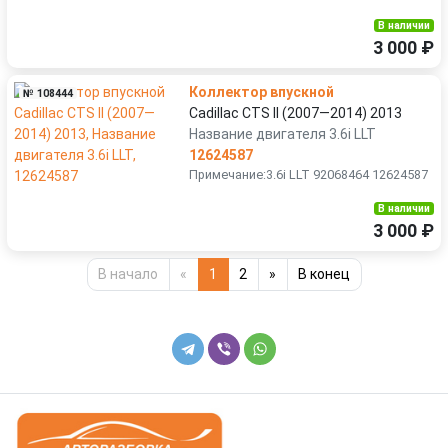
В наличии
3 000 ₽
Коллектор впускной
№ 108444
Cadillac CTS II (2007—2014) 2013
Название двигателя 3.6i LLT
12624587
Примечание:3.6i LLT 92068464 12624587
В наличии
3 000 ₽
В начало
«
1
2
»
В конец