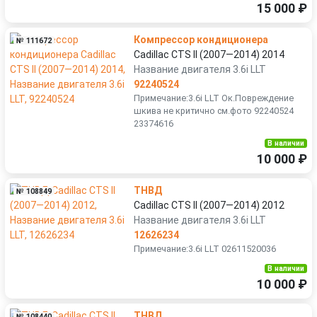
15 000 ₽
Компрессор кондиционера
№ 111672
Cadillac CTS II (2007—2014) 2014
Название двигателя 3.6i LLT
92240524
Примечание:3.6i LLT Ок.Повреждение
шкива не критично см.фото 92240524
23374616
В наличии
10 000 ₽
ТНВД
№ 108849
Cadillac CTS II (2007—2014) 2012
Название двигателя 3.6i LLT
12626234
Примечание:3.6i LLT 02611520036
В наличии
10 000 ₽
ТНВД
№ 108440