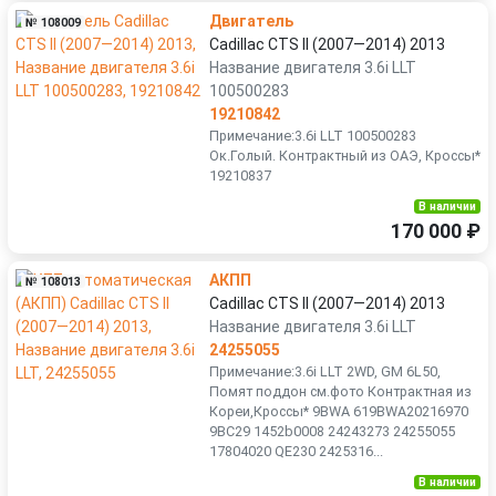
Двигатель
№ 108009
Cadillac CTS II (2007—2014) 2013
Название двигателя 3.6i LLT
100500283
19210842
Примечание:3.6i LLT 100500283
Ок.Голый. Контрактный из ОАЭ, Кроссы*
19210837
В наличии
170 000 ₽
АКПП
№ 108013
Cadillac CTS II (2007—2014) 2013
Название двигателя 3.6i LLT
24255055
Примечание:3.6i LLT 2WD, GM 6L50,
Помят поддон см.фото Контрактная из
Кореи,Кроссы* 9BWA 619BWA20216970
9BC29 1452b0008 24243273 24255055
17804020 QE230 2425316...
В наличии