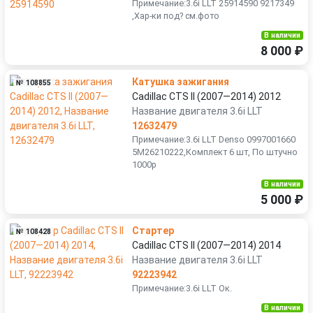
Примечание:3.6i LLT 25914590 9217349
,Хар-ки под? см.фото
В наличии
8 000 ₽
Катушка зажигания
№ 108855
Cadillac CTS II (2007—2014) 2012
Название двигателя 3.6i LLT
12632479
Примечание:3.6i LLT Denso 0997001660
5M26210222,Комплект 6 шт, По штучно
1000р
В наличии
5 000 ₽
Стартер
№ 108428
Cadillac CTS II (2007—2014) 2014
Название двигателя 3.6i LLT
92223942
Примечание:3.6i LLT Ок.
В наличии