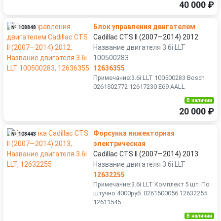
40 000 ₽
Блок управления двигателем
№ 108848
Cadillac CTS II (2007—2014) 2012
Название двигателя 3.6i LLT
100500283
12636355
Примечание:3.6i LLT 100500283 Bosch
0261S02772 12617230 E69 AALL
В наличии
20 000 ₽
Форсунка инжекторная
№ 108443
электрическая
Cadillac CTS II (2007—2014) 2013
Название двигателя 3.6i LLT
12632255
Примечание:3.6i LLT Комплект 5 шт. По
штучно 4000руб. 0261500056 12632255
12611545
В наличии