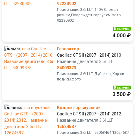
92230902
Примечание:3.6i LLT 140A Сломан
разьем,Поврежден корпус см.фото
92230902
В наличии
4 000 ₽
Генератор
№ 96168
Cadillac CTS II (2007—2014) 2010
Название двигателя 3.6i LLT
84009373
Примечание:3.6i LLT Дубликат,Хар-ки
под? см.фото
В наличии
3 500 ₽
Коллектор впускной
№ 108856
Cadillac CTS II (2007—2014) 2012
Название двигателя 3.6i LLT
12624587
Примечание:3.6i LLT 92068464 12624587