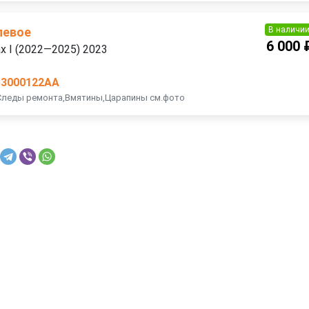
В наличи
левое
6 000 
ax I (2022—2025) 2023
53000122AA
,Следы ремонта,Вмятины,Царапины см.фото