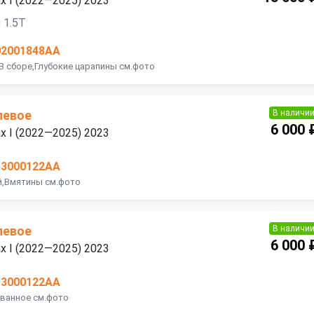
ax I (2022—2025) 2023
 1.5T
02001848AA
В сборе,Глубокие царапины см.фото
В наличи
левое
6 000 
ax I (2022—2025) 2023
53000122AA
й,Вмятины см.фото
В наличи
левое
6 000 
ax I (2022—2025) 2023
53000122AA
ованное см.фото