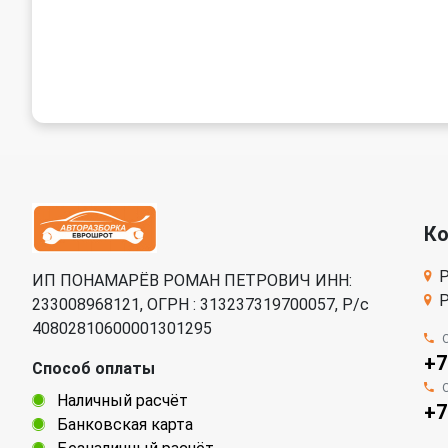
К
Р
ИП ПОНАМАРЁВ РОМАН ПЕТРОВИЧ ИНН:
Р
233008968121, ОГРН : 313237319700057, Р/c
40802810600001301295
+7
Способ оплаты
Наличный расчёт
+7
Банковская карта