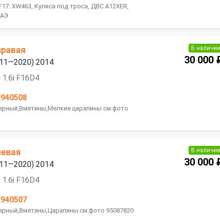
F17. XW463, Кулиса под троса, ДВС А12XЕR,
ОАЭ
В наличи
правая
30 000 
2011—2020) 2014
 1.6i F16D4
5940508
Черный,Вмятины,Мелкие царапины см.фото
В наличи
левая
30 000 
2011—2020) 2014
 1.6i F16D4
5940507
Черный,Вмятины,Царапины см.фото 95087820