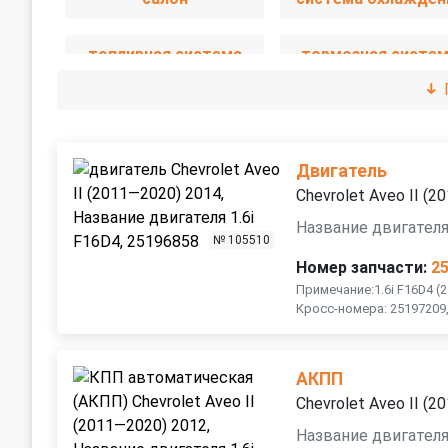
топливная система
тормозная систе
Двигатель
Chevrolet Aveo II (
Название двигателя
№ 105510
Номер запчасти:
2
Примечание:1.6i F16D4 (
Кросс-номера: 25197209,
АКПП
Chevrolet Aveo II (
Название двигателя