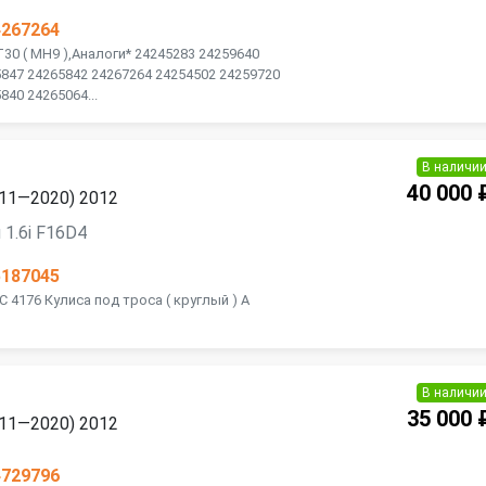
4267264
T30 ( MH9 ),Аналоги* 24245283 24259640
5847 24265842 24267264 24254502 24259720
840 24265064...
В наличи
40 000 
2011—2020) 2012
 1.6i F16D4
5187045
C 4176 Кулиса под троса ( круглый ) A
В наличи
35 000 
2011—2020) 2012
4729796