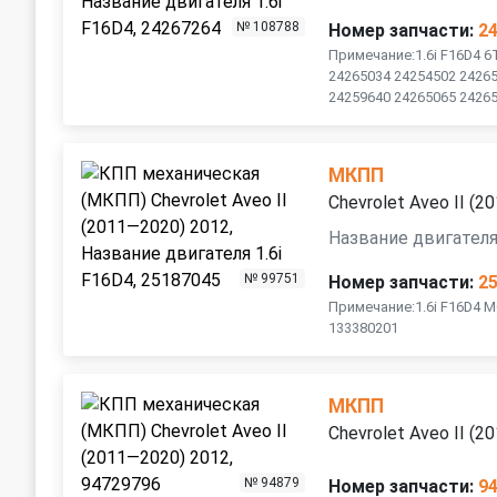
№ 108788
Номер запчасти:
2
Примечание:1.6i F16D4 6
24265034 24254502 2426
24259640 24265065 24265
МКПП
Chevrolet Aveo II (
Название двигателя
№ 99751
Номер запчасти:
2
Примечание:1.6i F16D4 M
133380201
МКПП
Chevrolet Aveo II (
№ 94879
Номер запчасти:
9