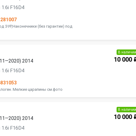
 1.6i F16D4
5281007
од ЭУР,Наконечники (без гарантии) под
В наличи
10 000 
2011—2020) 2014
 1.6i F16D4
6831053
Галоген. Мелкие царапины см.фото
В наличи
10 000 
2011—2020) 2014
 1.6i F16D4