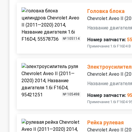
Головка блока
Chevrolet Aveo II (
Название двигателя
№ 105114
Номер запчасти:
5
Примечание:1.6i F16D4 В
Электроусилител
Chevrolet Aveo II (
Название двигателя
№ 105498
Номер запчасти:
9
Примечание:1.6i F16D4 9
Рейка рулевая
Chevrolet Aveo II (