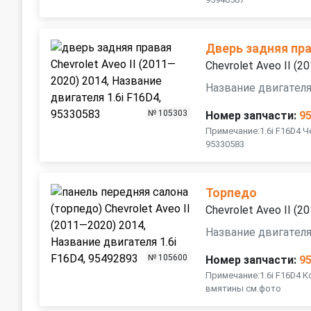
Дверь задняя пр
Chevrolet Aveo II (
Название двигателя
№ 105303
Номер запчасти:
9
Примечание:1.6i F16D4 
95330583
Торпедо
Chevrolet Aveo II (
Название двигателя
№ 105600
Номер запчасти:
9
Примечание:1.6i F16D4 К
вмятины см.фото