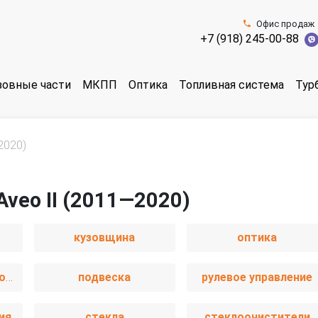
Офис продаж
+7 (918) 245-00-88
зовные части
МКПП
Оптика
Топливная система
Тур
2020)
Aveo II (2011—2020)
кузовщина
оптика
пассивная безопасность
подвеска
рулевое управление
ия
стекла
стеклоочистители