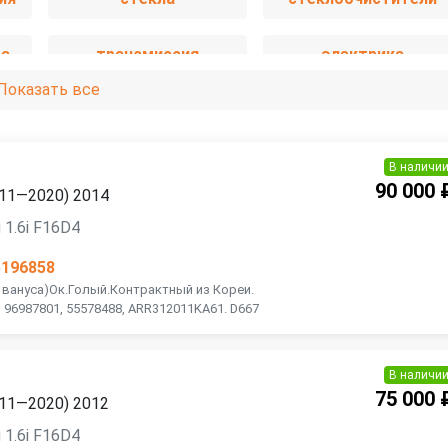
ма
трансмиссия
электрика
Показать все
В наличи
90 000 
2011—2020) 2014
 1.6i F16D4
5196858
2 вануса)Ок.Голый.Контрактный из Кореи.
 96987801, 55578488, ARR312011KA61. D667
В наличи
75 000 
2011—2020) 2012
 1.6i F16D4