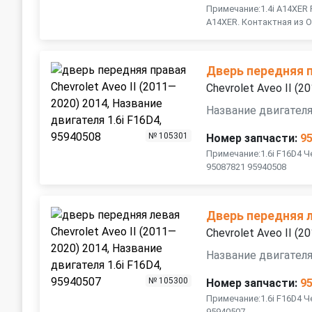
Примечание:1.4i А14XЕR 
А14XЕR. Контактная из 
Дверь передняя 
Chevrolet Aveo II (
Название двигателя
№ 105301
Номер запчасти:
9
Примечание:1.6i F16D4 
95087821 95940508
Дверь передняя 
Chevrolet Aveo II (
Название двигателя
№ 105300
Номер запчасти:
9
Примечание:1.6i F16D4 
95940507