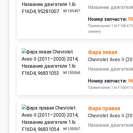
Название двигателя
№ 105497
Номер запчасти:
9
Примечание:1.6i F16D4 П
замену
Фара левая
Chevrolet Aveo II (
Название двигателя
№ 105068
Номер запчасти:
9
Примечание:1.6i F16D4 
Фара правая
Chevrolet Aveo II (
Название двигателя
№ 105067