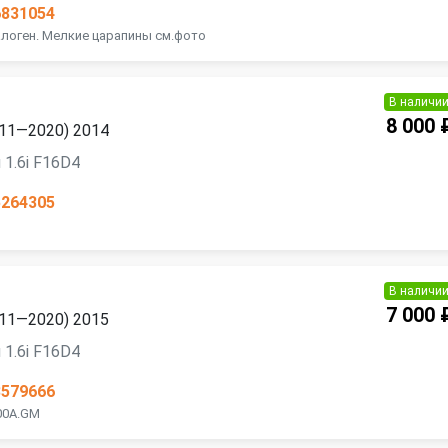
6831054
Галоген. Мелкие царапины см.фото
В наличи
8 000 
2011—2020) 2014
 1.6i F16D4
5264305
В наличи
7 000 
2011—2020) 2015
 1.6i F16D4
3579666
100A.GM