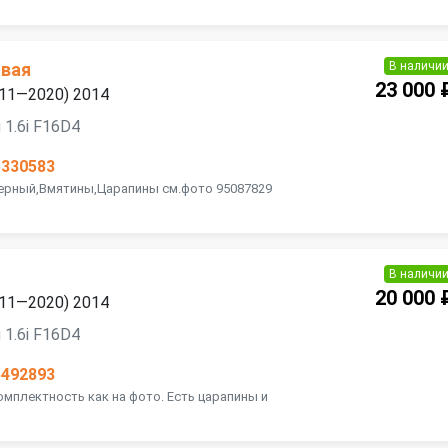
В наличи
авая
23 000 
2011—2020) 2014
 1.6i F16D4
5330583
Черный,Вмятины,Царапины см.фото 95087829
В наличи
20 000 
2011—2020) 2014
 1.6i F16D4
5492893
омплектность как на фото. Есть царапины и