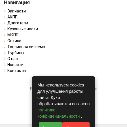
Навигация
Запчасти
АКПП
Двигатели
Кузовные части
МКПП
Оптика
Топливная система
Турбины
О нас
Новости
Контакты
Мы используем cookies
Работает на системе для авторазборок
для улучшения работы
CARRO.
БИЗНЕС
сайта. Куки
обрабатываются согласно
Полная версия
политике
© COPYRIGHT 2026 г.
конфиденциальности
.
v1.1.24