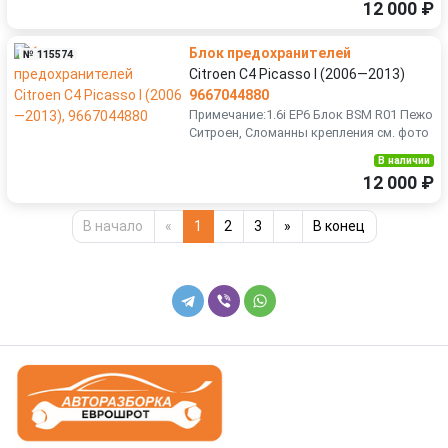
12 000 ₽
Блок предохранителей
№ 115574
Citroen C4 Picasso I (2006—2013)
9667044880
Примечание:1.6i EP6 Блок BSM R01 Пежо
Ситроен, Сломанны крепления см. фото
В наличии
12 000 ₽
В начало
«
1
2
3
»
В конец