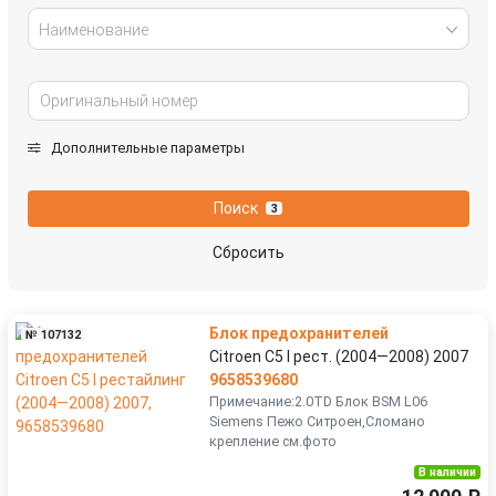
Наименование
Дополнительные параметры
Поиск
3
Сбросить
Блок предохранителей
№ 107132
Citroen C5 I рест. (2004—2008) 2007
9658539680
Примечание:2.0TD Блок BSM L06
Siemens Пежо Ситроен,Сломано
крепление см.фото
В наличии