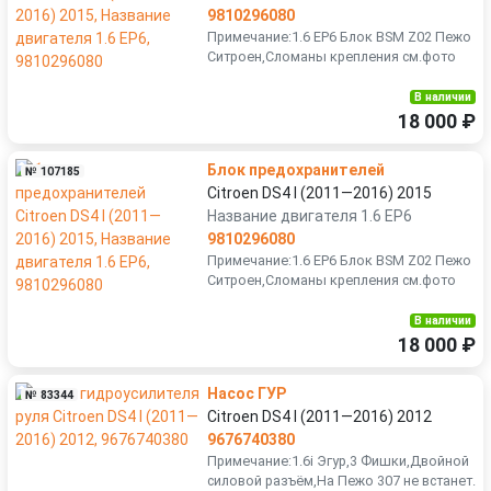
9810296080
Примечание:1.6 EP6 Блок BSM Z02 Пежо
Ситроен,Сломаны крепления см.фото
В наличии
18 000 ₽
Блок предохранителей
№ 107185
Citroen DS4 I (2011—2016) 2015
Название двигателя 1.6 EP6
9810296080
Примечание:1.6 EP6 Блок BSM Z02 Пежо
Ситроен,Сломаны крепления см.фото
В наличии
18 000 ₽
Насос ГУР
№ 83344
Citroen DS4 I (2011—2016) 2012
9676740380
Примечание:1.6i Эгур,3 Фишки,Двойной
силовой разъём,На Пежо 307 не встанет.