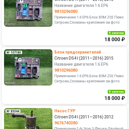
Название двигателя 1.6 EP6
9810296080
Примечание:1.6 EP6 Блок BSM Z02 Пежо
Ситроен,Сломаны крепления см.фото
В наличии
18 000 ₽
Блок предохранителей
№ 107185
Citroen DS4 I (2011—2016) 2015
Название двигателя 1.6 EP6
9810296080
Примечание:1.6 EP6 Блок BSM Z02 Пежо
Ситроен,Сломаны крепления см.фото
В наличии
18 000 ₽
Насос ГУР
№ 83344
Citroen DS4 I (2011—2016) 2012
9676740380
Примечание:1.6i Эгур,3 Фишки,Двойной