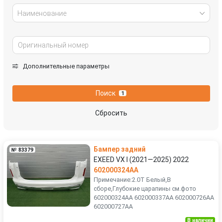
Наименование
Дополнительные параметры
Поиск
1
Сбросить
Бампер задний
№ 83379
EXEED VX I (2021—2025) 2022
602000324AA
Примечание:2.0T Белый,В
сборе,Глубокие царапины см.фото
602000324AA 602000337AA 602000726AA
602000727AA
В наличии