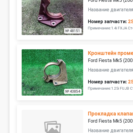
Ford Fiesta Mk5 (20
Название двигателя 
Номер запчасти:
2
Примечание:1.4i FXJA С
№ 48151
Кронштейн проме
Ford Fiesta Mk5 (20
Название двигателя
Номер запчасти:
2
Примечание:1.25i FUJB 
№ 43854
Прокладка клапа
Ford Fiesta Mk5 (20
Название двигателя