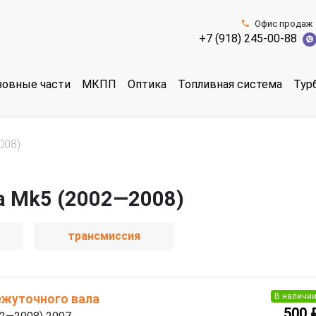
Офис продаж
+7 (918) 245-00-88
зовные части
МКПП
Оптика
Топливная система
Тур
008)
ta Mk5 (2002—2008)
трансмиссия
В наличи
жуточного вала
500 