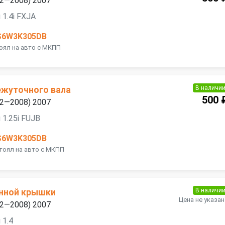
02—2008) 2007
1.4i FXJA
S6W3K305DB
тоял на авто с МКПП
В наличи
жуточного вала
500 
02—2008) 2007
 1.25i FUJB
S6W3K305DB
Стоял на авто с МКПП
В наличи
нной крышки
Цена не указан
02—2008) 2007
 1.4