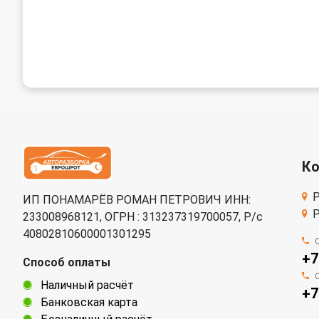
К
Р
ИП ПОНАМАРЁВ РОМАН ПЕТРОВИЧ ИНН:
Р
233008968121, ОГРН : 313237319700057, Р/c
40802810600001301295
+7
Способ оплаты
Наличный расчёт
+7
Банковская карта