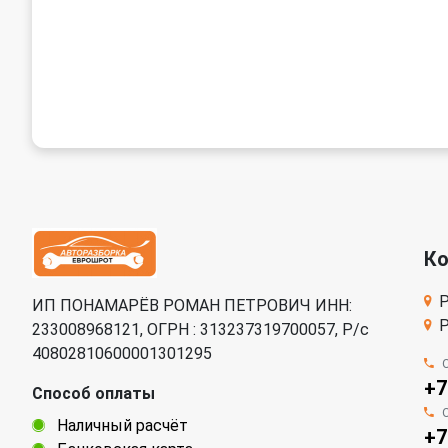
К
Р
ИП ПОНАМАРЁВ РОМАН ПЕТРОВИЧ ИНН:
Р
233008968121, ОГРН : 313237319700057, Р/c
40802810600001301295
+7
Способ оплаты
Наличный расчёт
+7