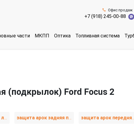
Офис продаж
+7 (918) 245-00-88
зовные части
МКПП
Оптика
Топливная система
Тур
я (подкрылок) Ford Focus 2
защита арок задняя левая (подкрылок)
защита арок задняя правая (подкрылок)
защита арок передняя правая 