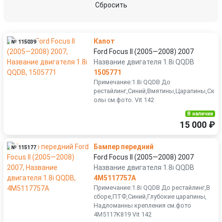
Сбросить
Капот
№ 115039
Ford Focus II (2005—2008) 2007
Название двигателя 1.8i QQDB
1505771
Примечание:1.8i QQDB До
рестайлинг,Синий,Вмятины,Царапины,Ск
олы см.фото. Vit 142
В наличии
15 000 ₽
Бампер передний
№ 115177
Ford Focus II (2005—2008) 2007
Название двигателя 1.8i QQDB
4M5117757A
Примечание:1.8i QQDB До рестайлинг,В
сборе,ПТФ,Синий,Глубокие царапины,
Надломанны крепления см.фото
4M5117K819 Vit 142