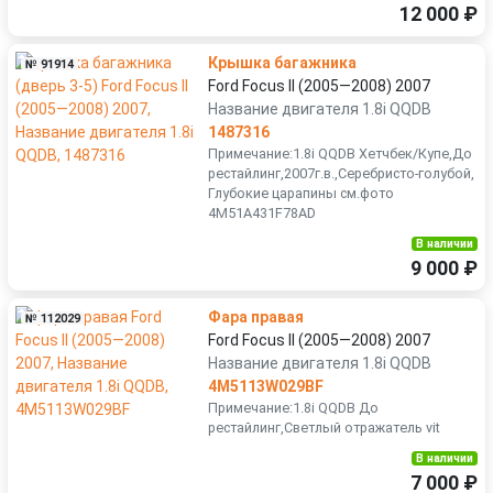
12 000 ₽
Крышка багажника
№ 91914
Ford Focus II (2005—2008) 2007
Название двигателя 1.8i QQDB
1487316
Примечание:1.8i QQDB Хетчбек/Купе,До
рестайлинг,2007г.в.,Серебристо-голубой,
Глубокие царапины см.фото
4M51A431F78AD
В наличии
9 000 ₽
Фара правая
№ 112029
Ford Focus II (2005—2008) 2007
Название двигателя 1.8i QQDB
4M5113W029BF
Примечание:1.8i QQDB До
рестайлинг,Светлый отражатель vit
В наличии
7 000 ₽