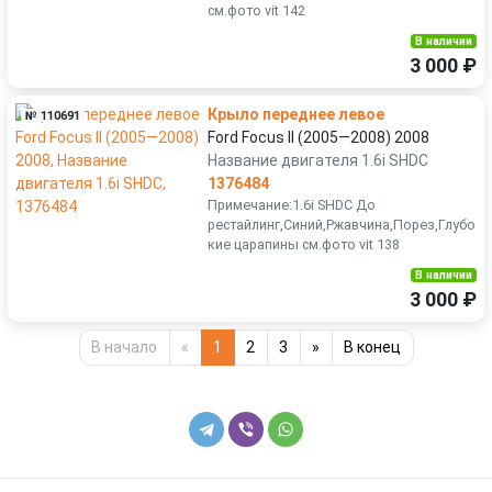
см.фото vit 142
В наличии
3 000 ₽
Крыло переднее левое
№ 110691
Ford Focus II (2005—2008) 2008
Название двигателя 1.6i SHDC
1376484
Примечание:1.6i SHDC До
рестайлинг,Синий,Ржавчина,Порез,Глубо
кие царапины см.фото vit 138
В наличии
3 000 ₽
В начало
«
1
2
3
»
В конец