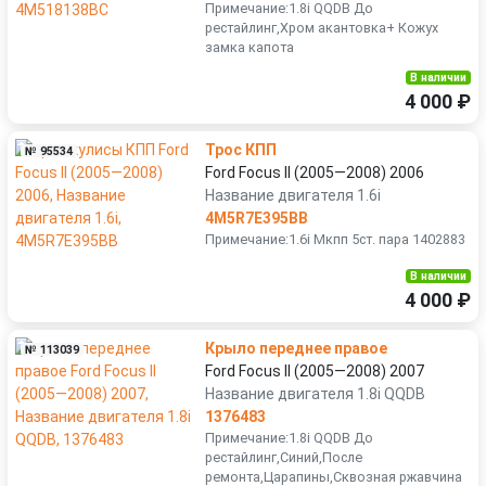
Примечание:1.8i QQDB До
рестайлинг,Хром акантовка+ Кожух
замка капота
В наличии
4 000 ₽
Трос КПП
№ 95534
Ford Focus II (2005—2008) 2006
Название двигателя 1.6i
4M5R7E395BB
Примечание:1.6i Мкпп 5ст. пара 1402883
В наличии
4 000 ₽
Крыло переднее правое
№ 113039
Ford Focus II (2005—2008) 2007
Название двигателя 1.8i QQDB
1376483
Примечание:1.8i QQDB До
рестайлинг,Синий,После
ремонта,Царапины,Сквозная ржавчина