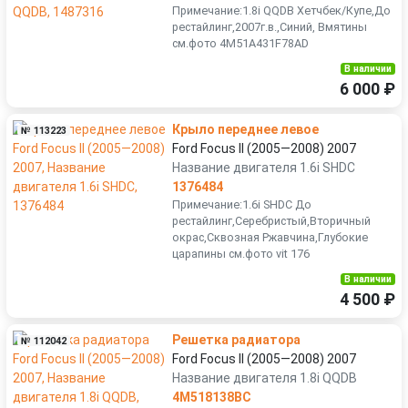
Примечание:1.8i QQDB Хетчбек/Купе,До
рестайлинг,2007г.в.,Синий, Вмятины
см.фото 4M51A431F78AD
В наличии
6 000 ₽
Крыло переднее левое
№ 113223
Ford Focus II (2005—2008) 2007
Название двигателя 1.6i SHDC
1376484
Примечание:1.6i SHDC До
рестайлинг,Серебристый,Вторичный
окрас,Сквозная Ржавчина,Глубокие
царапины см.фото vit 176
В наличии
4 500 ₽
Решетка радиатора
№ 112042
Ford Focus II (2005—2008) 2007
Название двигателя 1.8i QQDB
4M518138BC