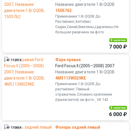
Название двигателя 1.8i QQDB
1505762
Примечание:1.8i QQDB До
Рестайлинг,Хетчбек/
Седан,Синий,Вмятины,Царапины,Не
большая ржавчина см.фото
В наличии
7 000 ₽
Фара правая
№ 112014
Ford Focus II (2005—2008) 2007
Название двигателя 1.8i QQDB
4M5113W029KE
Примечание:1.8i QQDB До
рестайлинг,Тёмный
отражатель.Сломано крепление
(прилагается) см.фото , Vit 142
В наличии
6 000 ₽
Фонарь задний левый
№ 110654