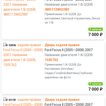
Название двигателя 1.8i QQDB
4M5113W029BF
Примечание:1.8i QQDB До
рестайлинг,Светлый отражатель.Линза
vit 178
В наличии
7 000 ₽
Дверь задняя правая
№ 92896
Ford Focus II (2005—2008) 2007
Название двигателя 1.8i QQDB
1505762
Примечание:1.8i QQDB До
Рестайлинг,Хетчбек/
Седан,Голубой,Вмятина,Глубокие
царапины см.фото
В наличии
7 000 ₽
Дверь задняя правая
№ 83193
Ford Focus II (2005—2008) 2007