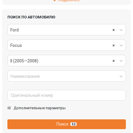
рулевое управление
салон
система охлаждения
стекла
ПОИСК ПО АВТОМОБИЛЮ
Ford
×
стеклоочистители
топливная система
Focus
×
тормозная система
трансмиссия
электрика
II (2005—2008)
×
Наименование
Дополнительные параметры
Поиск
52