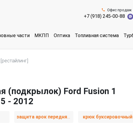
Офис продаж
+7 (918) 245-00-88
зовные части
МКПП
Оптика
Топливная система
Тур
[рестайлинг]
я (подкрылок) Ford Fusion 1
5 - 2012
защита арок передняя правая (подкрылок)
крюк буксировочный