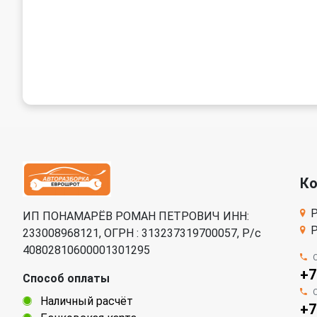
К
Р
ИП ПОНАМАРЁВ РОМАН ПЕТРОВИЧ ИНН:
Р
233008968121, ОГРН : 313237319700057, Р/c
40802810600001301295
+7
Способ оплаты
Наличный расчёт
+7