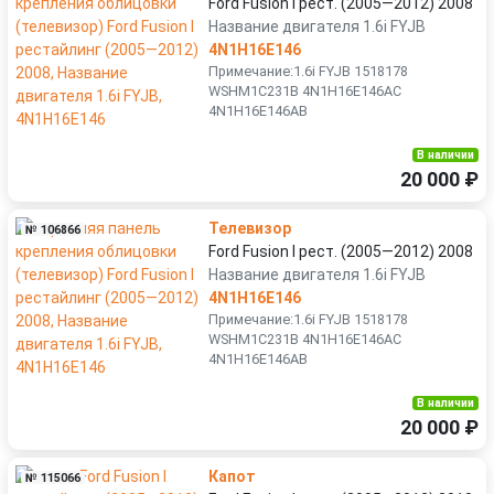
Ford Fusion I рест. (2005—2012) 2008
Название двигателя 1.6i FYJB
4N1H16E146
Примечание:1.6i FYJB 1518178
WSHM1C231B 4N1H16E146AC
4N1H16E146AB
В наличии
20 000 ₽
Телевизор
№ 106866
Ford Fusion I рест. (2005—2012) 2008
Название двигателя 1.6i FYJB
4N1H16E146
Примечание:1.6i FYJB 1518178
WSHM1C231B 4N1H16E146AC
4N1H16E146AB
В наличии
20 000 ₽
Капот
№ 115066