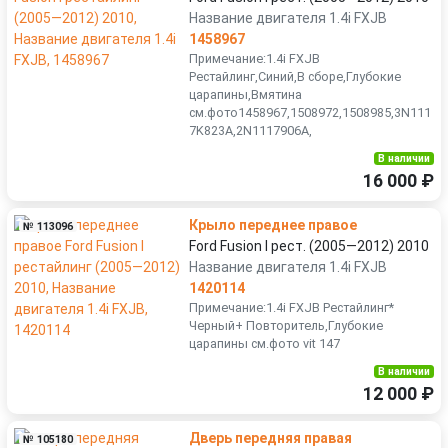
Название двигателя 1.4i FXJB
1458967
Примечание:1.4i FXJB
Рестайлинг,Синий,В сборе,Глубокие
царапины,Вмятина
см.фото1458967,1508972,1508985,3N111
7K823A,2N1117906A,
В наличии
16 000 ₽
Крыло переднее правое
№ 113096
Ford Fusion I рест. (2005—2012) 2010
Название двигателя 1.4i FXJB
1420114
Примечание:1.4i FXJB Рестайлинг*
Черный+ Повторитель,Глубокие
царапины см.фото vit 147
В наличии
12 000 ₽
Дверь передняя правая
№ 105180