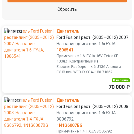
Сбросить
Двигатель
№ 104832
Ford Fusion I рест. (2005—2012) 2007
Название двигателя 1.6i FYJA
1806541
Примечание:1.6i FYJA 16V Zetec SE
100л.с. Контрактный из
Европы.Разборочный J136.Аналоги
FYJB вин.WF0UXXGAJU8L71862
В наличии
70 000 ₽
Двигатель
№ 110431
Ford Fusion I рест. (2005—2012) 2008
Название двигателя 1.4i FXJA
8G06792
1N1G6007BG
Примечание:1.4i FXJA 8G06792