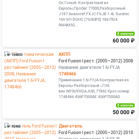
Ок.Голый. Контрактный из
Европы,Пробег 77000,Разборочный
J187 Аналоги* FXJC FXJB 1.4L Duratec
16V EFI DOHC (75/80PS) 1867924
RM4M5G...
В наличии
60 000 ₽
АКПП
№ 104833
Ford Fusion I рест. (2005—2012) 2008
Название двигателя 1.6i FYJA
1748466
Примечание:1.6i FYJA Контрактная из
Европы.Разборочный J136.
вин.WF0UXXGAJU8L71862 Крос номер
1748466 4S6P7000AE 4S6P7000AD
В наличии
50 000 ₽
Двигатель
№ 92465
Ford Fusion I рест. (2005—2012) 2010