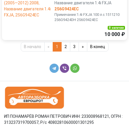
Название двигателя 1.4i FXJA
2S6G9424EC
Примечание:1.4i FXJA 100 л.с.1511210
2S6G9424DH 2S6G9424EC
В наличии
10 000 ₽
В начало
«
1
2
3
»
В конец
ИП ПОНАМАРЁВ РОМАН ПЕТРОВИЧ ИНН: 233008968121, ОГРН :
313237319700057, Р/c 40802810600001301295