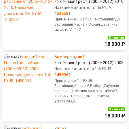
Ford Fusion I рест. (2005—2012) 2010
Название двигателя 1.6i FYJA
1532551
Примечание:1.6i FYJA Рейстайлинг/До
рестайлинг,Чёрный,Сколы,Царапины
см.фото Vit 147
В наличии
18 000 ₽
Бампер задний
№ 106827
Ford Fusion I рест. (2005—2012) 2008
Название двигателя 1.4i FXJB
1458967
Примечание:1.4i FXJB
Рестайлинг,Красный,В сборе,Глубокие
царапины,Вмятина см.фото 1458967,
1508972, 1508985, 3N1117K823A,
2N1117906A,
В наличии
18 000 ₽
Капот
№ 105449