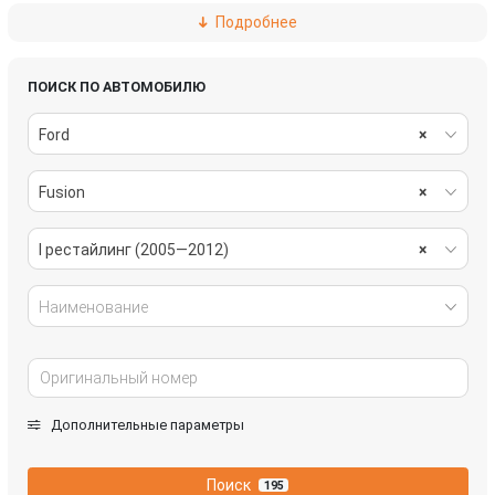
Подробнее
системы комфорта
стекла
стеклоочистители
топливная система
ПОИСК ПО АВТОМОБИЛЮ
Ford
×
трансмиссия
электрика
Fusion
×
I рестайлинг (2005—2012)
×
Наименование
Дополнительные параметры
Поиск
195