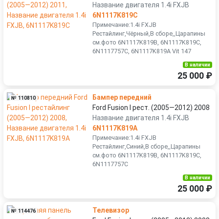
Название двигателя 1.4i FXJB
6N1117K819C
Примечание:1.4i FXJB
Рестайлинг,Чёрный,В сборе,,Царапины
см.фото 6N1117K819B, 6N1117K819С,
6N1117757С, 6N1117K819A Vit 147
В наличии
25 000 ₽
Бампер передний
№ 110810
Ford Fusion I рест. (2005—2012) 2008
Название двигателя 1.4i FXJB
6N1117K819A
Примечание:1.4i FXJB
Рестайлинг,Синий,В сборе,,Царапины
см.фото 6N1117K819B, 6N1117K819С,
6N1117757С
В наличии
25 000 ₽
Телевизор
№ 114476