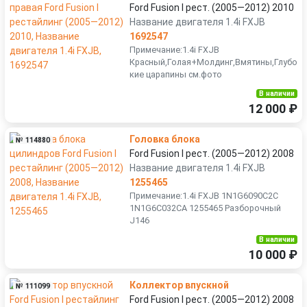
Ford Fusion I рест. (2005—2012) 2010
Название двигателя 1.4i FXJB
1692547
Примечание:1.4i FXJB
Красный,Голая+Молдинг,Вмятины,Глубо
кие царапины см.фото
В наличии
12 000 ₽
Головка блока
№ 114880
Ford Fusion I рест. (2005—2012) 2008
Название двигателя 1.4i FXJB
1255465
Примечание:1.4i FXJB 1N1G6090C2C
1N1G6C032CA 1255465 Разборочный
J146
В наличии
10 000 ₽
Коллектор впускной
№ 111099
Ford Fusion I рест. (2005—2012) 2008