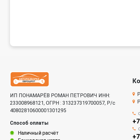
К
Р
ИП ПОНАМАРЁВ РОМАН ПЕТРОВИЧ ИНН:
Р
233008968121, ОГРН : 313237319700057, Р/c
40802810600001301295
+7
Способ оплаты
Наличный расчёт
+7