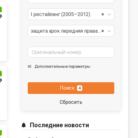
и
I рестайлинг (2005—2012)
×
₽
защита арок передняя правая (подкрылок)
×
Дополнительные параметры
и
₽
Поиск
4
Сбросить
Последние новости
и