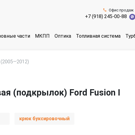
Офис продаж
+7 (918) 245-00-88
зовные части
МКПП
Оптика
Топливная система
Тур
 (2005—2012)
я (подкрылок) Ford Fusion I
крюк буксировочный