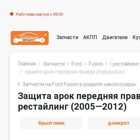
Работаем завтра с 09:00
Запчасти
АКПП
Двигатели
Ку
Главная
Запчасти
Ford
Fusion
I рестайлинг
защита арок передняя правая (подкрылок)
Запчасти на Ford Fusion в разделе «аксессуары»
Защита арок передняя права
рестайлинг (2005—2012)
брызговик
домкрат