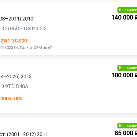
В наличи
140 000 
2008—2011) 2010
 3.3i G6DH DA023023
32W1-3CS00
A023023 Ок.Голый. ОЕМ под?
В наличи
100 000 
004—2026) 2013
 3.9TD D4GA
30005L000
В наличи
85 000 
ест. (2001—2012) 2011