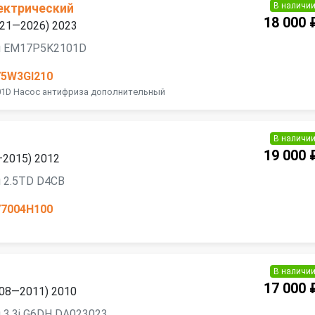
В наличи
лектрический
18 000 
2021—2026) 2023
я EM17P5K2101D
75W3GI210
1D Насос антифриза дополнительный
В наличи
19 000 
7—2015) 2012
 2.5TD D4CB
77004H100
В наличи
17 000 
2008—2011) 2010
 3.3i G6DH DA023023