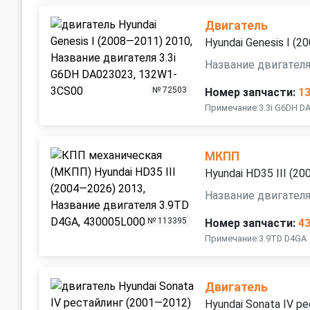
Двигатель
Hyundai Genesis I (
Название двигателя
№ 72503
Номер запчасти:
1
Примечание:3.3i G6DH D
МКПП
Hyundai HD35 III (2
Название двигателя
№ 113395
Номер запчасти:
4
Примечание:3.9TD D4GA
Двигатель
Hyundai Sonata IV р