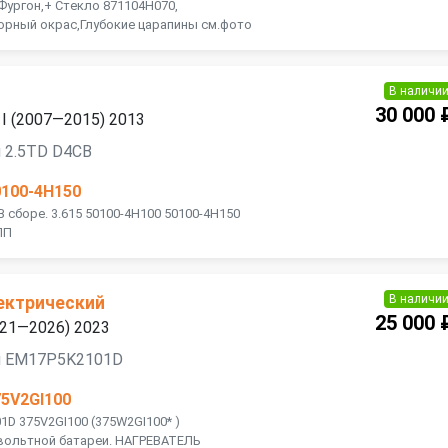
Фургон,+ Стекло 871104H070,
орный окрас,Глубокие царапины см.фото
В наличи
30 000 
x I (2007—2015) 2013
 2.5TD D4CB
0100-4H150
 сборе. 3.615 50100-4H100 50100-4H150
ПП
В наличи
лектрический
25 000 
2021—2026) 2023
я EM17P5K2101D
75V2GI100
D 375V2GI100 (375W2GI100* )
ольтной батареи. НАГРЕВАТЕЛЬ