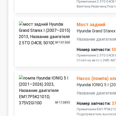
Примечание:2.5TD D4CB 
Вмятина,Ржавчина,Повт
Мост задний
Hyundai Grand Stare
Название двигателя
№ 101368
Номер запчасти:
5
Примечание:2.5TD D4CB В
Стоял на авто с 2WD АК
Насос (помпа) э
Hyundai IONIQ 5 I (
Название двигател
№ 113893
Номер запчасти:
3
Примечание:EM17P5K2101
Подогреватель высоков