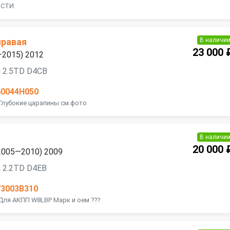
ОСТИ
В наличи
правая
23 000 
7—2015) 2012
 2.5TD D4CB
60044H050
Глубокие царапины см.фото
В наличи
20 000 
 (2005—2010) 2009
 2.2TD D4EB
73003B310
Для АКПП W8LBP Марк и оем ???