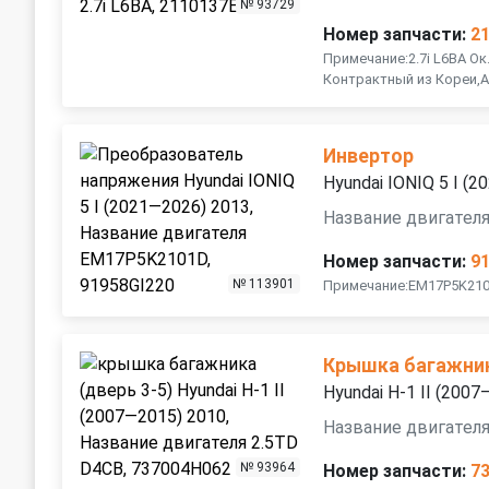
№ 93729
Номер запчасти:
2
Примечание:2.7i L6BA О
Контрактный из Кореи,
Инвертор
Hyundai IONIQ 5 I (
Название двигател
Номер запчасти:
9
№ 113901
Примечание:EM17P5K21
Крышка багажни
Hyundai H-1 II (200
Название двигателя
№ 93964
Номер запчасти:
7