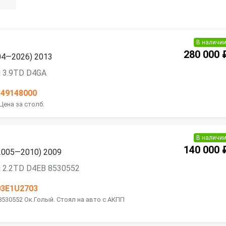
В наличи
280 000 
004—2026) 2013
 3.9TD D4GA
849148000
Цена за столб.
В наличи
140 000 
 (2005—2010) 2009
 2.2TD D4EB 8530552
03E1U2703
8530552 Ок.Голый. Стоял на авто с АКПП