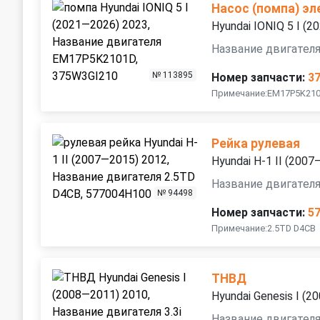
Насос (помпа) э
Hyundai IONIQ 5 I (
Название двигател
№ 113895
Номер запчасти:
3
Примечание:EM17P5K210
Рейка рулевая
Hyundai H-1 II (200
Название двигателя
№ 94498
Номер запчасти:
5
Примечание:2.5TD D4CB
ТНВД
Hyundai Genesis I (
Название двигателя