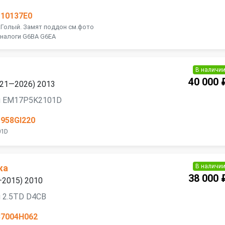
110137E0
к.Голый. Замят поддон см.фото
Аналоги G6BA G6EA
В наличи
40 000 
2021—2026) 2013
я EM17P5K2101D
1958GI220
01D
В наличи
ка
38 000 
7—2015) 2010
 2.5TD D4CB
37004H062