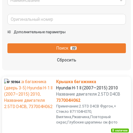
Наименование
Дополнительные параметры
Поиск
22
Сбросить
Крышка багажника
№ 93964
Hyundai H-1 II (2007—2015) 2010
Название двигателя 2.5TD D4CB
737004H062
Примечание:2.5TD D4CB Фургон,+
Стекло 871104H070,
Вмятина,Ржавчина,Повторный
окрас,Глубокие царапины см.фото
В наличии