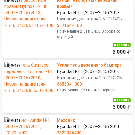
Кулак поворотный передний
№ 95527
правый
Hyundai H-1 II (2007—2015) 2013
Название двигателя 2.5TD D4CB
517164H100
Примечание:2.5TD D4CB В сборе со
ступицей
В наличии
3 000 ₽
Усилитель переднего бампера
№ 94197
Hyundai H-1 II (2007—2015) 2010
Название двигателя 2.5TD D4CB
865304H000
Примечание:2.5TD D4CB Черный
В наличии
3 000 ₽
Маховик
№ 94571
Hyundai H-1 II (2007—2015) 2011
232204A400