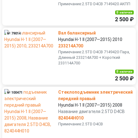
Примечание:2.5TD D4CB 7149420 АКПП
В наличии
2 500 ₽
Вал балансирный
№ 79014
Hyundai H-1 II (2007—2015) 2010
233214A700
Примечание:2.5TD D4CB 7149420 Пара,
Длинный 233214A700 + Короткий
233114A700
В наличии
2 500 ₽
Стеклоподъемник электрический
№ 100471
передний правый
Hyundai H-1 II (2007—2015) 2008
Название двигателя 2.5TD D4CB
824044H010
Примечание:2.5TD D4CB