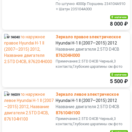
По штучно 4000р Поршень 234104A910
+ Шатун 235104A000
В наличии
8 000 ₽
Зеркало правое электрическое
№ 94040
Hyundai H-1 II (2007—2015) 2012
Название двигателя 2.5TD D4CB
876204H000
Примечание:2.5TD D4CB Черный,3
контакта,Глубокие царапины см.фото
В наличии
5 500 ₽
Зеркало левое электрическое
№ 94039
Hyundai H-1 II (2007—2015) 2012
Название двигателя 2.5TD D4CB
876104H100
Примечание:2.5TD D4CB Черный,3
контакта,Глубокие царапины см.фото