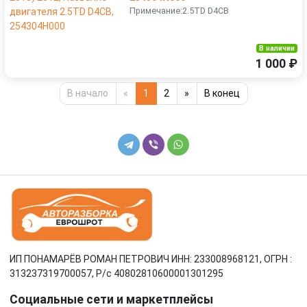
Примечание:2.5TD D4CB
В наличии
1 000 ₽
В начало
«
1
2
»
В конец
ИП ПОНАМАРЁВ РОМАН ПЕТРОВИЧ ИНН: 233008968121, ОГРН :
313237319700057, Р/c 40802810600001301295
Социальные сети и маркетплейсы