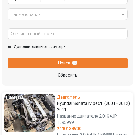
Наименование
Дополнительные параметры
Поиск
5
Сбросить
Двигатель
№ 113377
Hyundai Sonata IV рест. (2001—2012)
2011
Название двигателя 2.0i G4JP
1595999
2110138V00
Примечание:2.0i G4JP 1595999 Цена за