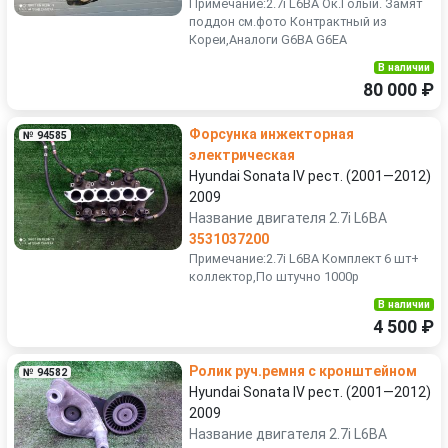
Примечание:2.7i L6BA Ок.Голый. Замят
поддон см.фото Контрактный из
Кореи,Аналоги G6BA G6EA
В наличии
80 000 ₽
Форсунка инжекторная
№ 94585
электрическая
Hyundai Sonata IV рест. (2001—2012)
2009
Название двигателя 2.7i L6BA
3531037200
Примечание:2.7i L6BA Комплект 6 шт+
коллектор,По штучно 1000р
В наличии
4 500 ₽
Ролик руч.ремня с кронштейном
№ 94582
Hyundai Sonata IV рест. (2001—2012)
2009
Название двигателя 2.7i L6BA