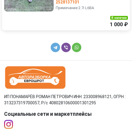
2528137101
Примечание:2.7i L6BA
В наличии
1 000 ₽
ИП ПОНАМАРЁВ РОМАН ПЕТРОВИЧ ИНН: 233008968121, ОГРН :
313237319700057, Р/c 40802810600001301295
Социальные сети и маркетплейсы