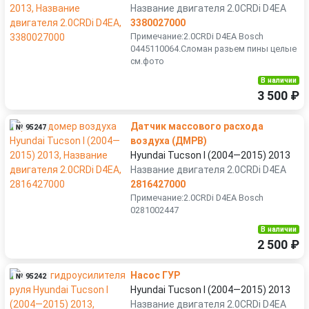
Название двигателя 2.0CRDi D4EA
3380027000
Примечание:2.0CRDi D4EA Bosch
0445110064.Сломан разьем пины целые
см.фото
В наличии
3 500 ₽
Датчик массового расхода
№ 95247
воздуха (ДМРВ)
Hyundai Tucson I (2004—2015) 2013
Название двигателя 2.0CRDi D4EA
2816427000
Примечание:2.0CRDi D4EA Bosch
0281002447
В наличии
2 500 ₽
Насос ГУР
№ 95242
Hyundai Tucson I (2004—2015) 2013
Название двигателя 2.0CRDi D4EA