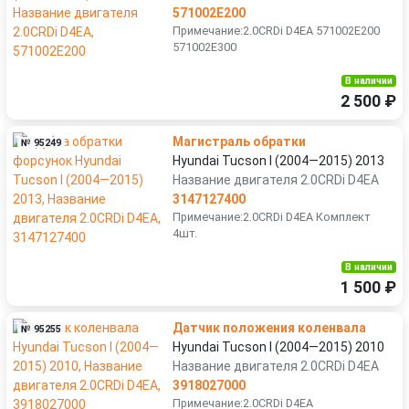
571002E200
Примечание:2.0CRDi D4EA 571002E200
571002E300
В наличии
2 500 ₽
Магистраль обратки
№ 95249
Hyundai Tucson I (2004—2015) 2013
Название двигателя 2.0CRDi D4EA
3147127400
Примечание:2.0CRDi D4EA Комплект
4шт.
В наличии
1 500 ₽
Датчик положения коленвала
№ 95255
Hyundai Tucson I (2004—2015) 2010
Название двигателя 2.0CRDi D4EA
3918027000
Примечание:2.0CRDi D4EA