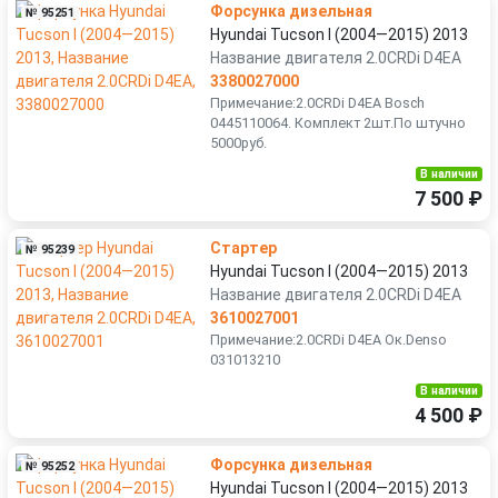
Форсунка дизельная
№ 95251
Hyundai Tucson I (2004—2015) 2013
Название двигателя 2.0CRDi D4EA
3380027000
Примечание:2.0CRDi D4EA Bosch
0445110064. Комплект 2шт.По штучно
5000руб.
В наличии
7 500 ₽
Стартер
№ 95239
Hyundai Tucson I (2004—2015) 2013
Название двигателя 2.0CRDi D4EA
3610027001
Примечание:2.0CRDi D4EA Ок.Denso
031013210
В наличии
4 500 ₽
Форсунка дизельная
№ 95252
Hyundai Tucson I (2004—2015) 2013